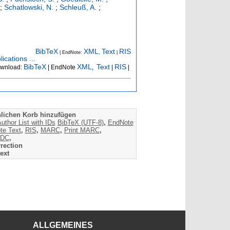
;
Schatlowski, N.
;
Schleuß, A.
;
BibTeX
XML
Text
RIS
| EndNote:
,
|
ications ...
BibTeX
XML
Text
RIS
wnload:
| EndNote
,
|
|
lichen Korb hinzufügen
uthor List with IDs
BibTeX (UTF-8)
,
EndNote
te Text
,
RIS
,
MARC
,
Print MARC
,
DC
,
rection
ext
ALLGEMEINES