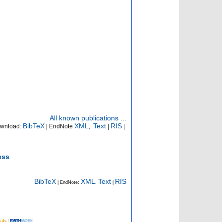
All known publications ...
BibTeX
XML
Text
RIS
wnload:
| EndNote
,
|
|
ess
BibTeX
XML
Text
RIS
| EndNote:
,
|