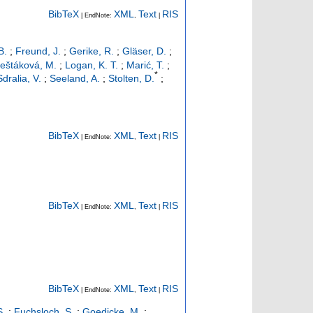
BibTeX
XML
Text
RIS
| EndNote:
,
|
B.
;
Freund, J.
;
Gerike, R.
;
Gläser, D.
;
eštáková, M.
;
Logan, K. T.
;
Marić, T.
;
*
Sdralia, V.
;
Seeland, A.
;
Stolten, D.
;
BibTeX
XML
Text
RIS
| EndNote:
,
|
BibTeX
XML
Text
RIS
| EndNote:
,
|
BibTeX
XML
Text
RIS
| EndNote:
,
|
S.
;
Fuchsloch, S.
;
Goedicke, M.
;