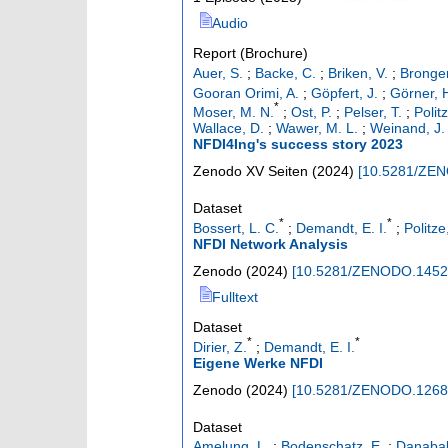
Audio
Report (Brochure)
Auer, S.
;
Backe, C.
;
Briken, V.
;
Bronger
Gooran Orimi, A.
;
Göpfert, J.
;
Görner, 
*
Moser, M. N.
;
Ost, P.
;
Pelser, T.
;
Polit
Wallace, D.
;
Wawer, M. L.
;
Weinand, J.
NFDI4Ing's success story 2023
Zenodo
XV Seiten
(
2024
)
[
10.5281/ZE
Dataset
*
*
Bossert, L. C.
;
Demandt, E. I.
;
Politze
NFDI Network Analysis
Zenodo
(
2024
)
[
10.5281/ZENODO.1452
Fulltext
Dataset
*
*
Dirier, Z.
;
Demandt, E. I.
Eigene Werke NFDI
Zenodo
(
2024
)
[
10.5281/ZENODO.1268
Dataset
Amelung, L.
;
Bodenschatz, E.
;
Danabal