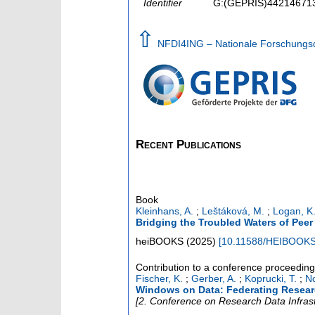
Identifier
G:(GEPRIS)4421467
⇧
NFDI4ING – Nationale Forschungsda
Recent Publications
Book
Kleinhans, A.
;
Leštáková, M.
;
Logan, K
Bridging the Troubled Waters of Peer
heiBOOKS
(
2025
)
[
10.11588/HEIBOOKS
Contribution to a conference proceedin
Fischer, K.
;
Gerber, A.
;
Koprucki, T.
;
No
Windows on Data: Federating Researc
[2. Conference on Research Data Infras