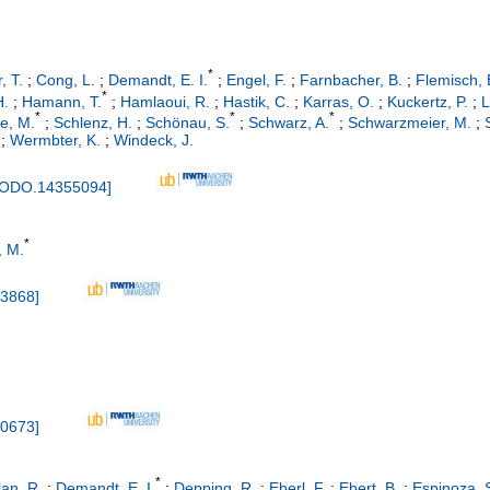
*
, T.
;
Cong, L.
;
Demandt, E. I.
;
Engel, F.
;
Farnbacher, B.
;
Flemisch, 
*
H.
;
Hamann, T.
;
Hamlaoui, R.
;
Hastik, C.
;
Karras, O.
;
Kuckertz, P.
;
L
*
*
*
ze, M.
;
Schlenz, H.
;
Schönau, S.
;
Schwarz, A.
;
Schwarzmeier, M.
;
;
Wermbter, K.
;
Windeck, J.
NODO.14355094
]
*
, M.
3868
]
0673
]
*
an, R.
;
Demandt, E. I.
;
Depping, R.
;
Eberl, F.
;
Ebert, B.
;
Espinoza, 