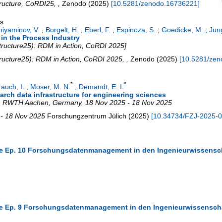
ructure
,
CoRDI25
,
,
Zenodo
(
2025
)
[
10.5281/zenodo.16736221
]
gs
niyaminov, V.
;
Borgelt, H.
;
Eberl, F.
;
Espinoza, S.
;
Goedicke, M.
;
Jun
in the Process Industry
tructure25): RDM in Action, CoRDI 2025]
ructure25): RDM in Action
,
CoRDI 2025
,
,
Zenodo
(
2025
)
[
10.5281/zen
*
*
auch, I.
;
Moser, M. N.
;
Demandt, E. I.
rch data infrastructure for engineering sciences
, RWTH Aachen, Germany, 18 Nov 2025 - 18 Nov 2025
 - 18 Nov 2025
Forschungzentrum Jülich
(
2025
)
[
10.34734/FZJ-2025-
ure Ep. 10 Forschungsdatenmanagement in den Ingenieurwissensc
ure Ep. 9 Forschungsdatenmanagement in den Ingenieurwissensch