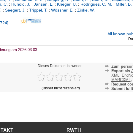
, C.
;
Hunold, J.
;
Jansen, L.
;
Krieger, U.
;
Rodrigues, C. M.
;
Miller, B.
.
;
Seegert, J.
;
Trippel, T.
;
Wössner, E.
;
Zinke, W.
724
]
All known publ
Do
derung am 2026-03-03
Dieses Dokument bewerten:
Zum persön
Export als
A
XML
,
EndNo
MARCXML
,
Request cor
(Bisher nicht rezensiert)
Submit fullt
NTAKT
RWTH