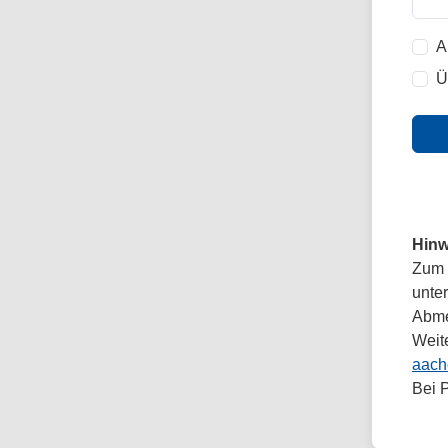
A
Ü
Hinw
Zum 
unte
Abmel
Weit
aach
Bei 