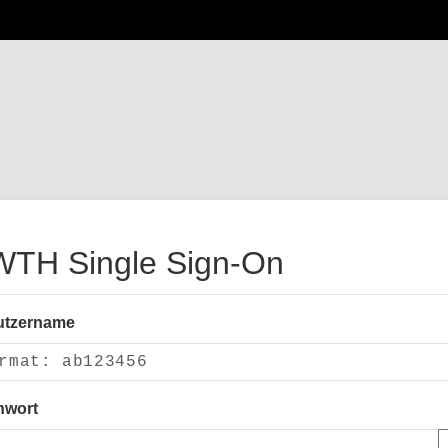
TH Single Sign-On
utzername
nwort