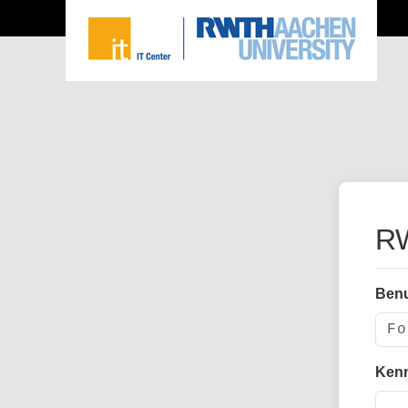
RW
Ben
Ken