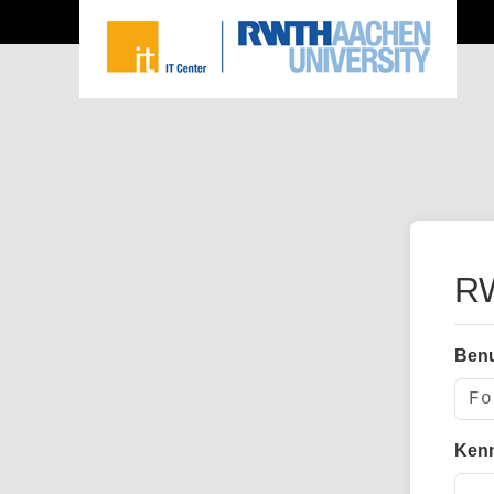
RW
Ben
Ken