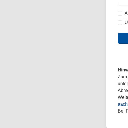
A
Ü
Hinw
Zum 
unte
Abmel
Weit
aach
Bei 