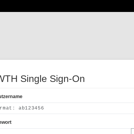
TH Single Sign-On
utzername
nwort