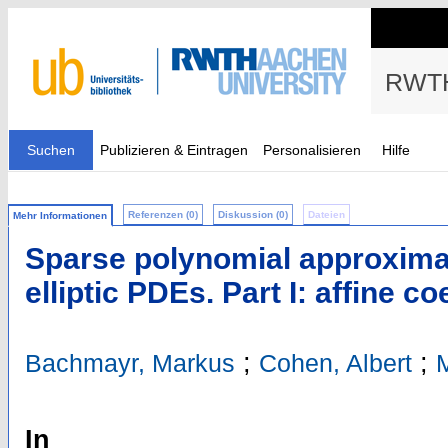
RWTH
Suchen
Publizieren & Eintragen
Personalisieren
Hilfe
Referenzen (0)
Diskussion (0)
Dateien
Mehr Informationen
Sparse polynomial approximat
elliptic PDEs. Part I: affine co
;
;
Bachmayr, Markus
Cohen, Albert
M
In