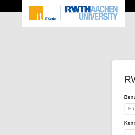
RW
Ben
Ken