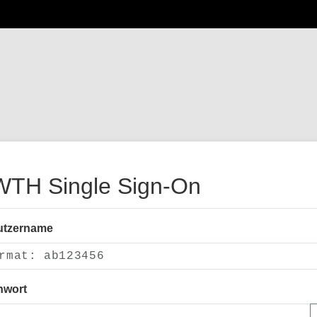
TH Single Sign-On
utzername
nwort