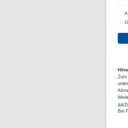
A
Ü
Hinw
Zum 
unte
Abmel
Weit
aach
Bei 