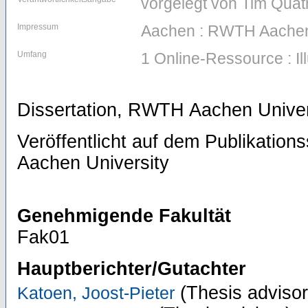
vorgelegt von Tim Qua
Impressum
Aachen : RWTH Aachen
Umfang
1 Online-Ressource : Il
Dissertation, RWTH Aachen Univer
Veröffentlicht auf dem Publikatio
Aachen University
Genehmigende Fakultät
Fak01
Hauptberichter/Gutachter
(Thesis advisor
Katoen, Joost-Pieter