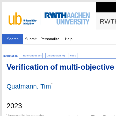
RWTH
Search
Submit
Personalize
Help
References (0)
Discussion (0)
Files
Information
Verification of multi-objecti
*
Quatmann, Tim
2023
Verantwortlichkeitsangabe