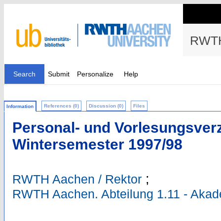
RWTH
Search
Submit
Personalize
Help
References (0)
Discussion (0)
Files
Information
Personal- und Vorlesungsverz
Wintersemester 1997/98
;
RWTH Aachen / Rektor
RWTH Aachen. Abteilung 1.11 - Aka