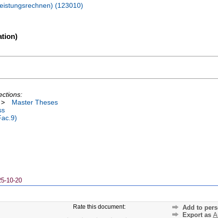
hleistungsrechnen) (123010)
tion)
ections:
>
Master Theses
ss
Fac.9)
25-10-20
Rate this document:
Add to pers
Export as
A