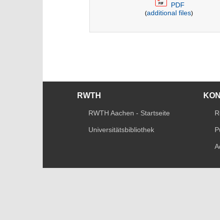
PDF
additional files
(
)
RWTH
KO
RWTH Aachen - Startseite
R
Universitätsbibliothek
P
A