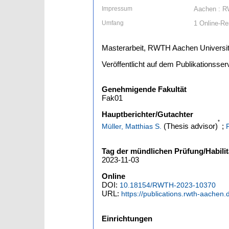
Impressum
Aachen : R
Umfang
1 Online-Re
Masterarbeit, RWTH Aachen Universit
Veröffentlicht auf dem Publikationss
Genehmigende Fakultät
Fak01
Hauptberichter/Gutachter
*
(Thesis advisor)
;
Müller, Matthias S.
Tag der mündlichen Prüfung/Habilit
2023-11-03
Online
DOI:
10.18154/RWTH-2023-10370
URL:
https://publications.rwth-aachen
Einrichtungen