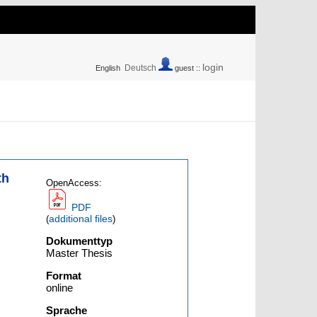
login
Deutsch
English
guest ::
th
OpenAccess:
PDF
additional files
(
)
Dokumenttyp
Master Thesis
Format
online
Sprache