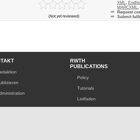
XML
,
EndNo
MARCXML
,
Request cor
(Not yet reviewed)
Submit fullt
NTAKT
RWTH
PUBLICATIONS
edaktion
Policy
ublizieren
Tutorials
dministration
Leitfaden