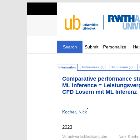
Search
Submit
Personalize
Hel
References (0)
Discussion (0)
Information
Comparative performance stud
ML inference = Leistungsver
CFD Lösern mit ML Inferenz
*
Kocher, Nick
2023
Verantwortlichkeitsangabe
Nick Koche