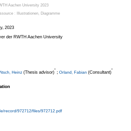
WTH Aachen University 2023
ssource : Illustrationen, Diagramme
y, 2023
erver der RWTH Aachen University
*
*
(Thesis advisor)
;
(Consultant)
Pitsch, Heinz
Orland, Fabian
ation
.de/record/972712/files/972712.pdf