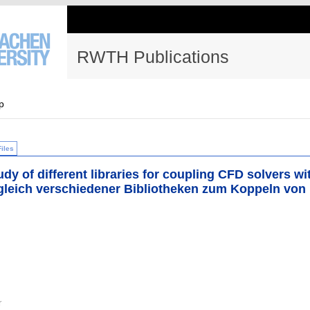
RWTH Publications
p
Files
y of different libraries for coupling CFD solvers wi
gleich verschiedener Bibliotheken zum Koppeln von
r