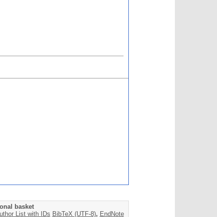
onal basket
uthor List with IDs
BibTeX (UTF-8)
,
EndNote