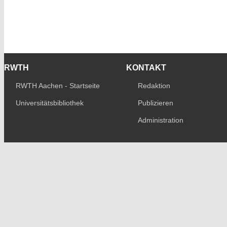
RWTH
KONTAKT
RWTH Aachen - Startseite
Redaktion
Universitätsbibliothek
Publizieren
Administration