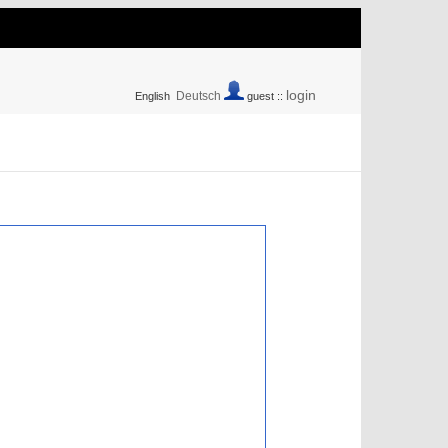
login
Deutsch
English
guest ::