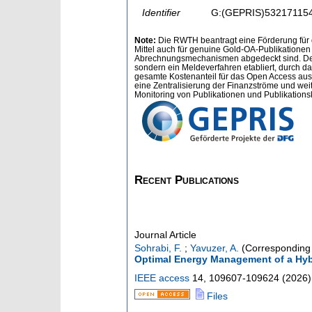
Identifier
G:(GEPRIS)53217115
Note:
Die RWTH beantragt eine Förderung für d
Mittel auch für genuine Gold-OA-Publikationen
Abrechnungsmechanismen abgedeckt sind. Der Pub
sondern ein Meldeverfahren etabliert, durch d
gesamte Kostenanteil für das Open Access aus
eine Zentralisierung der Finanzströme und wei
Monitoring von Publikationen und Publikations
Recent Publications
Journal Article
Sohrabi, F.
;
Yavuzer, A.
(Corresponding 
Optimal Energy Management of a Hyb
IEEE access
14
,
109607-109624
(
2026
)
Files