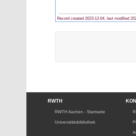
Record created 2023-12-04, last modified 20
RWTH
KO
RWTH Aachen - Startseite
R
Universitätsbibliothek
P
A