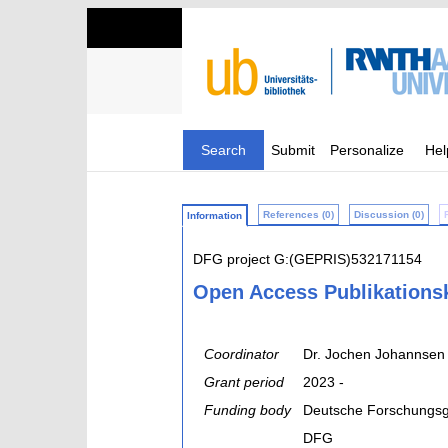
Search
Submit
Personalize
Hel
References (0)
Discussion (0)
Information
DFG project G:(GEPRIS)532171154
Open Access Publikationsk
Coordinator
Dr. Jochen Johannsen
Grant period
2023 -
Funding body
Deutsche Forschungsg
DFG