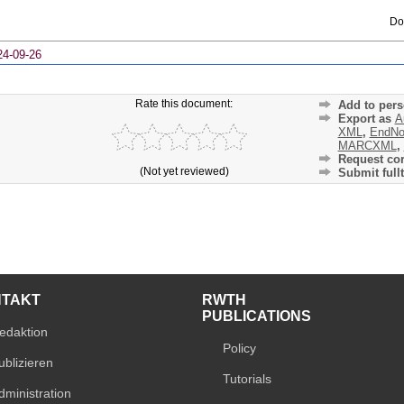
Do
24-09-26
Rate this document:
Add to pers
Export as
A
XML
,
EndNo
MARCXML
,
Request cor
(Not yet reviewed)
Submit fullt
NTAKT
RWTH
PUBLICATIONS
edaktion
Policy
ublizieren
Tutorials
dministration