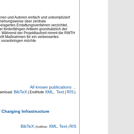
nnen und Autoren einfach und unkompliziert
eziehungsweise über zentrale
elagertes Erstattungsverfahren verzichtet,
 förderfähigen Artikeln grundsätzlich der
. Während der Projektlaufzeit nimmt die RWTH
tellt Maßnahmen für ein verbessertes
t voranbringen möchte.
All known publications ...
BibTeX
XML
Text
RIS
wnload:
| EndNote
,
|
|
Charging Infrastructure
BibTeX
XML
Text
RIS
| EndNote:
,
|