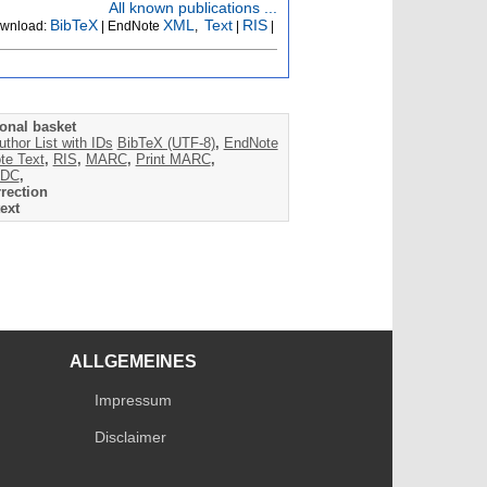
All known publications ...
BibTeX
XML
Text
RIS
wnload:
| EndNote
,
|
|
onal basket
uthor List with IDs
BibTeX (UTF-8)
,
EndNote
te Text
,
RIS
,
MARC
,
Print MARC
,
DC
,
rection
ext
ALLGEMEINES
Impressum
Disclaimer