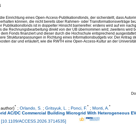
4
ie Einrichtung eines Open-Access-Publikationsfonds, der sicherstellt, dass Autori
 erhalten können, die nicht bereits über Rahmen- oder Transformationsverträge b
likationsfonds ist in doppelter Hinsicht barrierefrei: erstens wird auf ein nachg
as die Rechnungsbearbeitung direkt von der UB übernommen wird; zweitens wird bei
 dem Fonds finanziert und dieser durch die Hochschule entsprechend ausgestattet
tere Strukturanpassungen in Richtung eines Informationsbudgets vor. Der Antrag s
kosten dar und erläutert, wie die RWTH eine Open-Access-Kultur an der Universitä
Do
*
*
*
author)
;
Orlando, S.
;
Gritsyuk, L.
;
Ponci, F.
;
Monti, A.
rid AC/DC Commercial Building Microgrid With Heterogeneous EV 
[
10.1109/ACCESS.2026.3714535
]