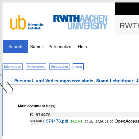
RWTH
Search
Submit
Personalize
Help
Information
References
Discussion
Files
Personal- und Vorlesungsverzeichnis; Stand Lehrkörper: J
Main document
file(s):
974478
974478.pdf
OpenAcces
version 1
[29.2 MB]
20 Mar 2026, 18:00