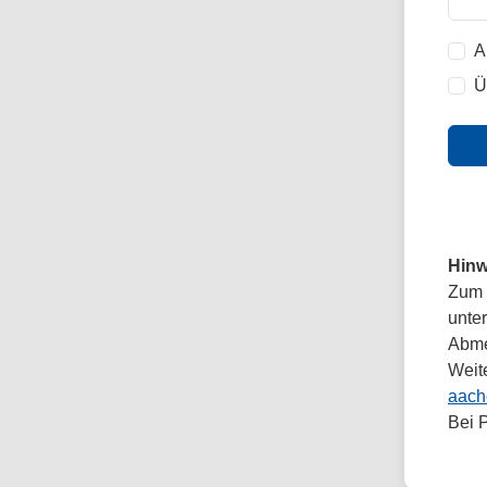
A
Ü
Hinw
Zum 
unte
Abmel
Weit
aach
Bei 