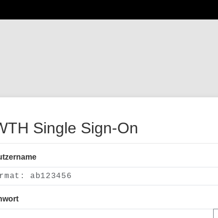
TH Single Sign-On
utzername
nwort