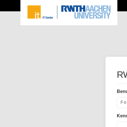
RW
Ben
Ken