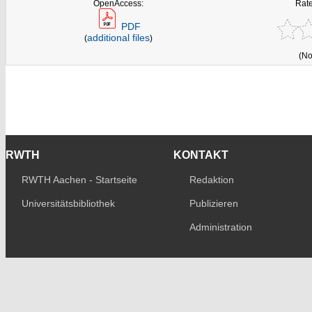
OpenAccess:
Rate
PDF
additional files
(
)
(No
RWTH
KONTAKT
RWTH Aachen - Startseite
Redaktion
Universitätsbibliothek
Publizieren
Administration