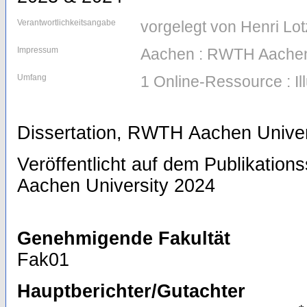
Verantwortlichkeitsangabe
vorgelegt von Henri Lot
Impressum
Aachen : RWTH Aachen
Umfang
1 Online-Ressource : Il
Dissertation, RWTH Aachen Univer
Veröffentlicht auf dem Publikatio
Aachen University 2024
Genehmigende Fakultät
Fak01
Hauptberichter/Gutachter