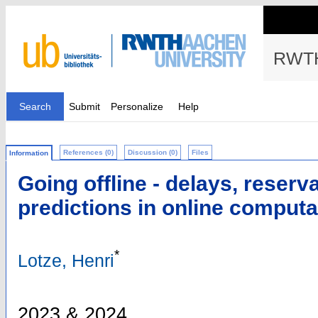
RWTH
Search
Submit
Personalize
Help
References (0)
Discussion (0)
Files
Information
Going offline - delays, reserv
predictions in online computa
*
Lotze, Henri
2023 & 2024