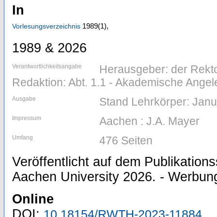
In
1989
(1)
,
Vorlesungsverzeichnis
1989 & 2026
Verantwortlichkeitsangabe
Herausgeber: der Rekt
Redaktion: Abt. 1.1 - Akademische Ange
Ausgabe
Stand Lehrkörper: Jan
Impressum
Aachen : J.A. Mayer
Umfang
476 Seiten
Veröffentlicht auf dem Publikatio
Aachen University 2026. - Werbung 
Online
DOI:
10.18154/RWTH-2023-11884