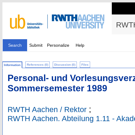
RWTH
Search
Submit
Personalize
Help
References (0)
Discussion (0)
Files
Information
Personal- und Vorlesungsverz
Sommersemester 1989
;
RWTH Aachen / Rektor
RWTH Aachen. Abteilung 1.11 - Aka