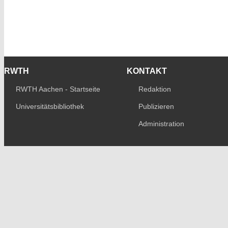
RWTH
KONTAKT
RWTH Aachen - Startseite
Redaktion
Universitätsbibliothek
Publizieren
Administration