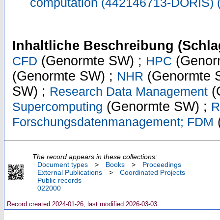
computation (442146713-DORIS)
Inhaltliche Beschreibung (Schla
(Genormte SW) ;
(Genor
CFD
HPC
(Genormte SW) ;
(Genormte 
NHR
SW) ;
(
Research Data Management
(Genormte SW) ;
Supercomputing
R
(
Forschungsdatenmanagement; FDM
The record appears in these collections:
Document types
>
Books
>
Proceedings
External Publications
>
Coordinated Projects
Public records
022000
Record created 2024-01-26, last modified 2026-03-03