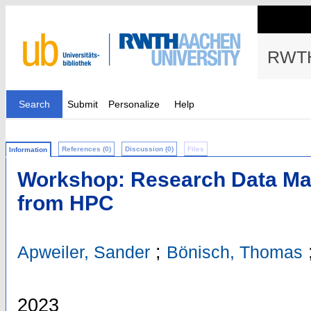
RWTH
Search
Submit
Personalize
Help
References (0)
Discussion (0)
Files
Information
Workshop: Research Data Ma
from HPC
;
Apweiler, Sander
Bönisch, Thomas
2023