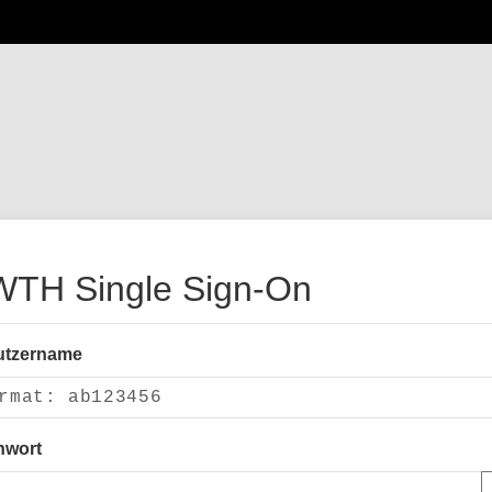
TH Single Sign-On
utzername
nwort