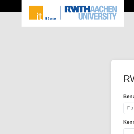
RW
Ben
Ken