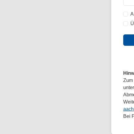
A
Ü
Hinw
Zum 
unte
Abmel
Weit
aach
Bei 