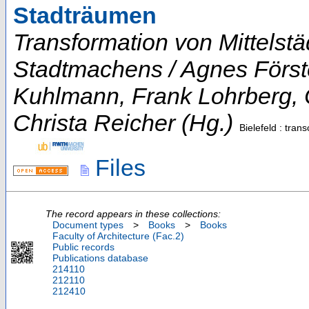
Stadträumen
Transformation von Mittelstä
Stadtmachens / Agnes Först
Kuhlmann, Frank Lohrberg, C
Christa Reicher (Hg.)
Bielefeld : tran
Files
The record appears in these collections:
Document types
>
Books
>
Books
Faculty of Architecture (Fac.2)
Public records
Publications database
214110
212110
212410