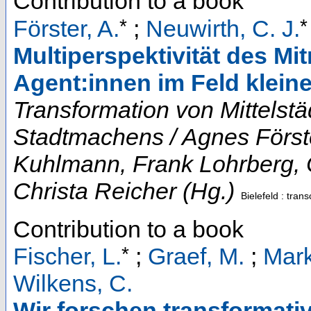
Contribution to a book
*
*
Förster, A.
;
Neuwirth, C. J.
Multiperspektivität des M
Agent:innen im Feld kleine
Transformation von Mittelst
Stadtmachens / Agnes Först
Kuhlmann, Frank Lohrberg, C
Christa Reicher (Hg.)
Bielefeld : trans
Contribution to a book
*
Fischer, L.
;
Graef, M.
;
Mark
Wilkens, C.
Wir forschen transformativ