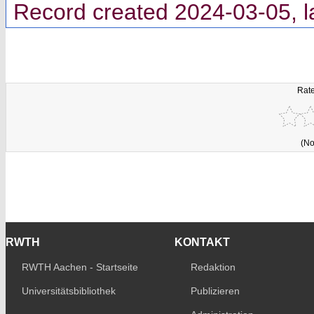
Record created 2024-03-05, l
Rate
(No
RWTH
KONTAKT
RWTH Aachen - Startseite
Redaktion
Universitätsbibliothek
Publizieren