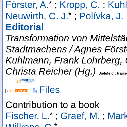
*
Förster, A.
;
Kropp, C.
;
Kuhl
*
Neuwirth, C. J.
;
Polívka, J.
Editorial
Transformation von Mittelstä
Stadtmachens / Agnes Först
Kuhlmann, Frank Lohrberg, C
Christa Reicher (Hg.)
Bielefeld : tran
Files
Contribution to a book
*
Fischer, L.
;
Graef, M.
;
Mark
*