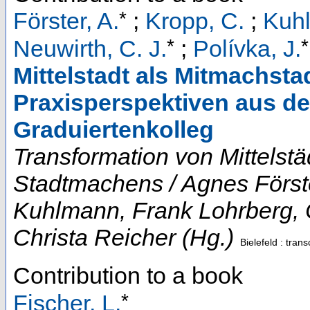
*
Förster, A.
;
Kropp, C.
;
Kuhl
*
*
Neuwirth, C. J.
;
Polívka, J.
Mittelstadt als Mitmachst
Praxisperspektiven aus d
Graduiertenkolleg
Transformation von Mittelst
Stadtmachens / Agnes Först
Kuhlmann, Frank Lohrberg, C
Christa Reicher (Hg.)
Bielefeld : trans
Contribution to a book
*
Fischer, L.