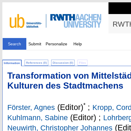
RWTH
Search
Submit
Personalize
Help
References (0)
Discussion (0)
Files
Information
Transformation von Mittelstä
Kulturen des Stadtmachens
*
(Editor)
;
Förster, Agnes
Kropp, Cor
(Editor)
;
Kuhlmann, Sabine
Lohrberg
(Edit
Neuwirth, Christopher Johannes