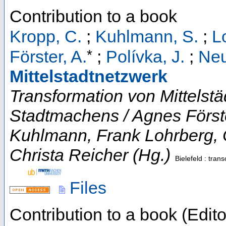
Contribution to a book
Kropp, C.
;
Kuhlmann, S.
;
L
*
Förster, A.
;
Polívka, J.
;
Neu
Mittelstadtnetzwerk
Transformation von Mittelstä
Stadtmachens / Agnes Först
Kuhlmann, Frank Lohrberg, C
Christa Reicher (Hg.)
Bielefeld : tran
Files
Contribution to a book (Edito