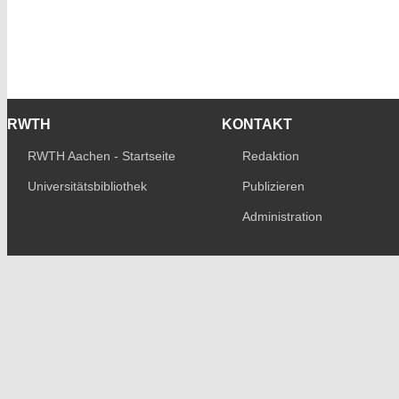
RWTH
KONTAKT
RWTH Aachen - Startseite
Redaktion
Universitätsbibliothek
Publizieren
Administration