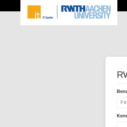
RW
Ben
Ken