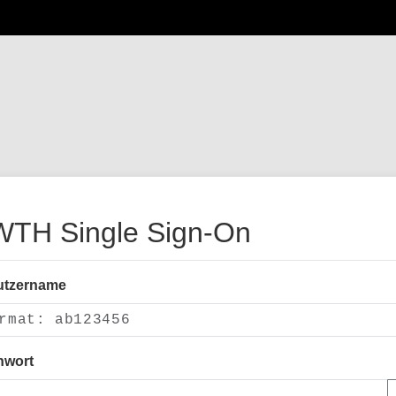
TH Single Sign-On
utzername
nwort