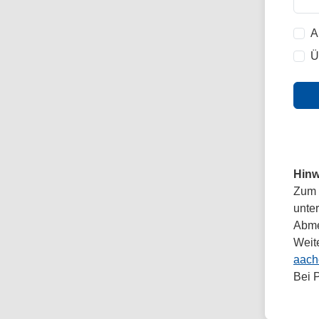
A
Ü
Hinw
Zum 
unte
Abmel
Weit
aach
Bei 