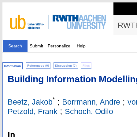
RWTH
Search
Submit
Personalize
Help
References (0)
Discussion (0)
Files
Information
Building Information Modellin
*
;
;
Beetz, Jakob
Borrmann, Andre
vo
;
Petzold, Frank
Schoch, Odilo
In