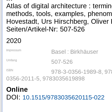
Atlas of digital architecture : term
methods, tools, examples, phenom
Hovestadt, Urs Hirschberg, Oliver F
Seiten/Artikel-Nr: 507-526
2020
Impressum
Basel : Birkhäuser
Umfang
507-526
ISBN
978-3-0356-1989-8, 97
0356-2011-5, 9783035619898
Online
DOI:
10.1515/9783035620115-022