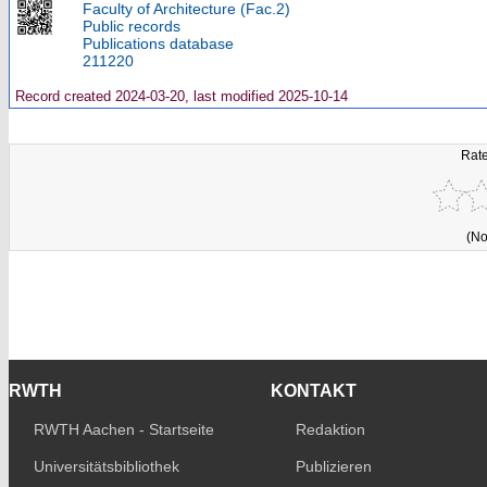
Faculty of Architecture (Fac.2)
Public records
Publications database
211220
Record created 2024-03-20, last modified 2025-10-14
Rate
(No
RWTH
KONTAKT
RWTH Aachen - Startseite
Redaktion
Universitätsbibliothek
Publizieren