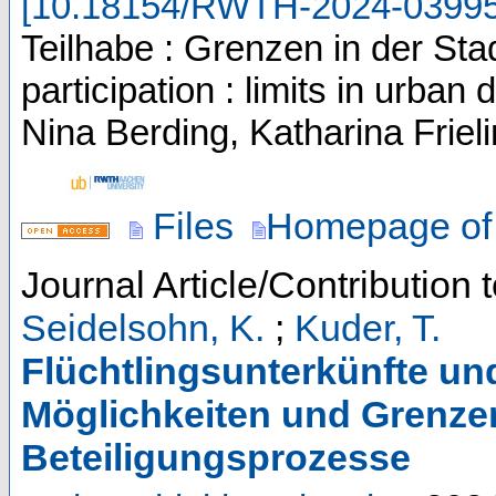
[
10.18154/RWTH-2024-0399
Teilhabe : Grenzen in der Stad
participation : limits in urb
Nina Berding, Katharina Friel
Files
Homepage of 
Journal Article/Contribution 
Seidelsohn, K.
;
Kuder, T.
Flüchtlingsunterkünfte und
Möglichkeiten und Grenzen
Beteiligungsprozesse