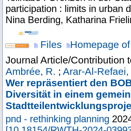
participation : limits in urb
Nina Berding, Katharina Friel
Files
Homepage of 
Journal Article/Contribution 
Ambrée, R.
;
Arar-Al-Refaei,
Wer repräsentiert den BO
Diversität in einem gemein
Stadtteilentwicklungsproje
pnd - rethinking planning
202
[
10.18154/RWTH-2024-0399