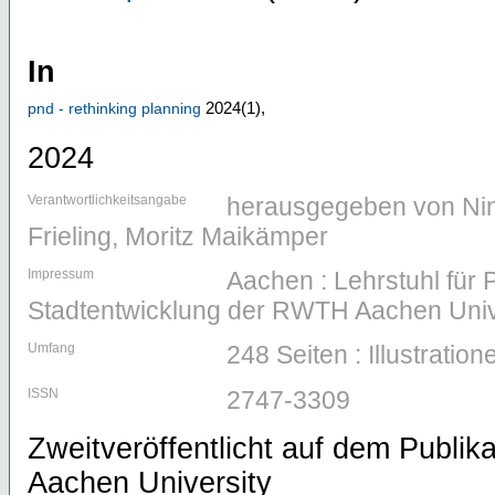
In
2024
(1)
,
pnd - rethinking planning
2024
Verantwortlichkeitsangabe
herausgegeben von Nin
Frieling, Moritz Maikämper
Impressum
Aachen : Lehrstuhl für
Stadtentwicklung der RWTH Aachen Univ
Umfang
248 Seiten : Illustration
ISSN
2747-3309
Zweitveröffentlicht auf dem Publi
Aachen University