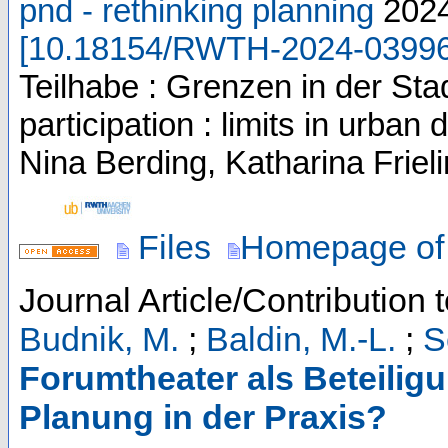
pnd - rethinking planning
202
[
10.18154/RWTH-2024-0399
Teilhabe : Grenzen in der Stad
participation : limits in urb
Nina Berding, Katharina Friel
Files
Homepage of 
Journal Article/Contribution 
Budnik, M.
;
Baldin, M.-L.
;
S
Forumtheater als Beteilig
Planung in der Praxis?