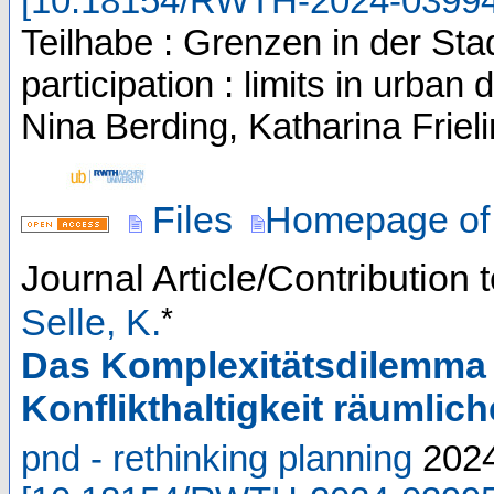
[
10.18154/RWTH-2024-0399
Teilhabe : Grenzen in der Stad
participation : limits in urb
Nina Berding, Katharina Friel
Files
Homepage of 
Journal Article/Contribution 
*
Selle, K.
Das Komplexitätsdilemma 
Konflikthaltigkeit räumlic
pnd - rethinking planning
202