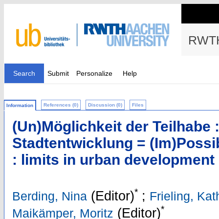
RWTH
Search
Submit
Personalize
Help
References (0)
Discussion (0)
Files
Information
(Un)Möglichkeit der Teilhabe 
Stadtentwicklung = (Im)Possibi
: limits in urban development
*
(Editor)
;
Berding, Nina
Frieling, Ka
*
(Editor)
Maikämper, Moritz