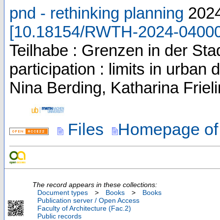
pnd - rethinking planning
202
[
10.18154/RWTH-2024-0400
Teilhabe : Grenzen in der Stad
participation : limits in urb
Nina Berding, Katharina Friel
Files
Homepage of 
The record appears in these collections:
Document types
>
Books
>
Books
Publication server / Open Access
Faculty of Architecture (Fac.2)
Public records