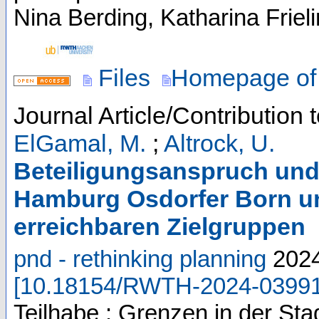
Nina Berding, Katharina Friel
Files
Homepage of 
Journal Article/Contribution 
ElGamal, M.
;
Altrock, U.
Beteiligungsanspruch und 
Hamburg Osdorfer Born un
erreichbaren Zielgruppen
pnd - rethinking planning
202
[
10.18154/RWTH-2024-0399
Teilhabe : Grenzen in der Stad