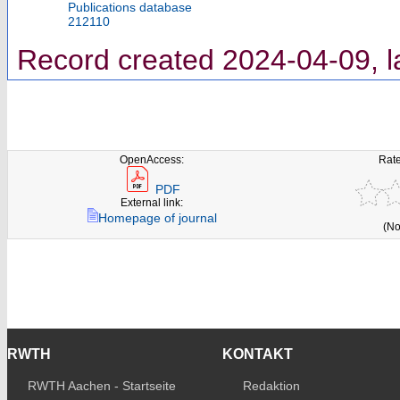
Publications database
212110
Record created 2024-04-09, l
OpenAccess:
Rate
PDF
External link:
Homepage of journal
(No
RWTH
KONTAKT
RWTH Aachen - Startseite
Redaktion