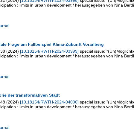
222
(
2024
)
[
10.18154/RWTH-2024-03998
]
special issue: "(Un)Möglichk
rticipation : limits in urban development / herausgegeben von Nina Berdi
urnal
ziale Frage am Fallbeispiel Klima-Zukunft Vorarlberg
238
(
2024
)
[
10.18154/RWTH-2024-03999
]
special issue: "(Un)Möglichk
rticipation : limits in urban development / herausgegeben von Nina Berdi
urnal
orie der transformativen Stadt
248
(
2024
)
[
10.18154/RWTH-2024-04000
]
special issue: "(Un)Möglichk
rticipation : limits in urban development / herausgegeben von Nina Berdi
urnal