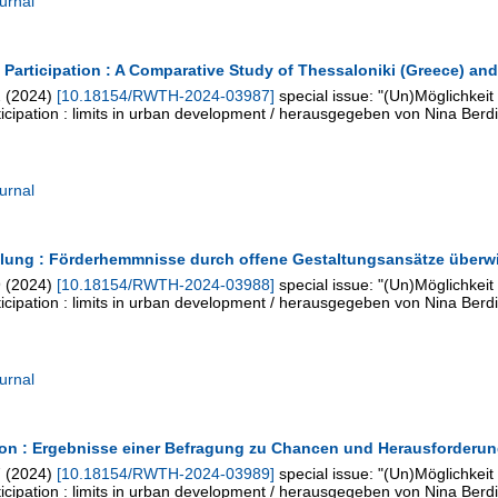
urnal
 Participation : A Comparative Study of Thessaloniki (Greece) a
2
(
2024
)
[
10.18154/RWTH-2024-03987
]
special issue: "(Un)Möglichkeit
rticipation : limits in urban development / herausgegeben von Nina Berdi
urnal
klung : Förderhemmnisse durch offene Gestaltungsansätze überw
9
(
2024
)
[
10.18154/RWTH-2024-03988
]
special issue: "(Un)Möglichkeit
rticipation : limits in urban development / herausgegeben von Nina Berdi
urnal
ation : Ergebnisse einer Befragung zu Chancen und Herausforderun
7
(
2024
)
[
10.18154/RWTH-2024-03989
]
special issue: "(Un)Möglichkeit
rticipation : limits in urban development / herausgegeben von Nina Berdi