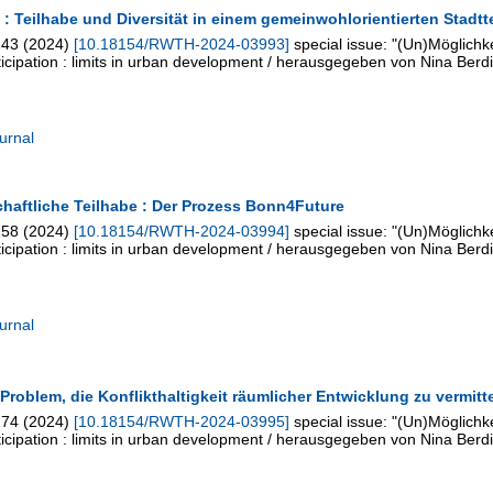
 Teilhabe und Diversität in einem gemeinwohlorientierten Stadtt
143
(
2024
)
[
10.18154/RWTH-2024-03993
]
special issue: "(Un)Möglichk
rticipation : limits in urban development / herausgegeben von Nina Berdi
urnal
chaftliche Teilhabe : Der Prozess Bonn4Future
158
(
2024
)
[
10.18154/RWTH-2024-03994
]
special issue: "(Un)Möglichk
rticipation : limits in urban development / herausgegeben von Nina Berdi
urnal
roblem, die Konflikthaltigkeit räumlicher Entwicklung zu vermitt
174
(
2024
)
[
10.18154/RWTH-2024-03995
]
special issue: "(Un)Möglichk
rticipation : limits in urban development / herausgegeben von Nina Berdi