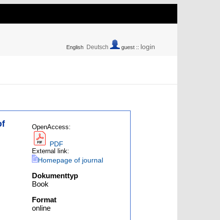
login
Deutsch
English
guest ::
of
OpenAccess:
PDF
External link:
Homepage of journal
Dokumenttyp
Book
Format
online