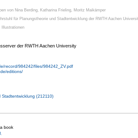
en von Nina Berding, Katharina Frieling, Moritz Maikämper
hrstuhl für Planungstheorie und Stadtentwicklung der RWTH Aachen Universi
 Illustrationen
ionsserver der RWTH Aachen University
.de/record/984242/files/984242_ZV.pdf
de/editions/
d Stadtentwicklung (212110)
o a book
.