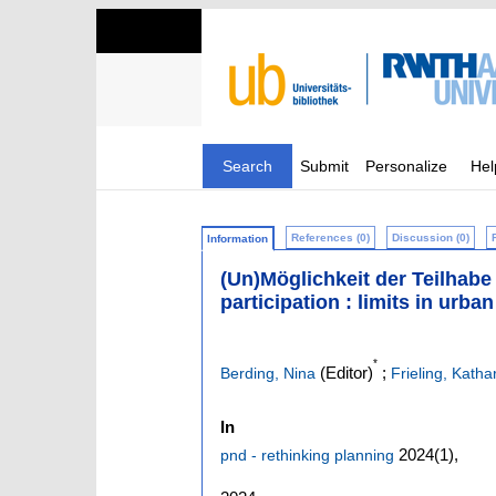
Search
Submit
Personalize
Hel
References (0)
Discussion (0)
Information
(Un)Möglichkeit der Teilhabe 
participation : limits in urb
*
(Editor)
;
Berding, Nina
Frieling, Kath
In
2024
(1)
,
pnd - rethinking planning