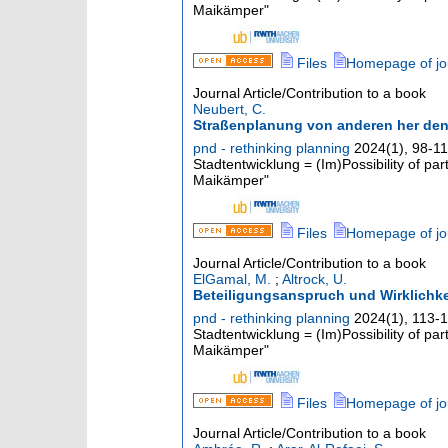
Maikämper"
Files
Homepage of jo
Journal Article/Contribution to a book
Neubert, C.
Straßenplanung von anderen her denk
pnd - rethinking planning
2024
(
1
),
98-1
Stadtentwicklung = (Im)Possibility of pa
Maikämper"
Files
Homepage of jo
Journal Article/Contribution to a book
ElGamal, M.
;
Altrock, U.
Beteiligungsanspruch und Wirklichke
pnd - rethinking planning
2024
(
1
),
113-
Stadtentwicklung = (Im)Possibility of pa
Maikämper"
Files
Homepage of jo
Journal Article/Contribution to a book