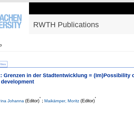
RWTH Publications
p
Files
: Grenzen in der Stadtentwicklung = (Im)Possibility 
an development
*
*
(Editor)
;
(Editor)
arina Johanna
Maikämper, Moritz