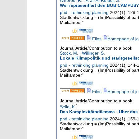
Ambrée, R.
;
Arar-Al-Refaei, S.
Wer repräsentiert den BOB CAMPUS? :
pnd - rethinking planning
2024
(
1
),
128-
Stadtentwicklung = (Im)Possibility of pa
Maikämper"
Files
Homepage of jo
Journal Article/Contribution to a book
Stock, M.
;
Willinger, S.
Lokale Klimapolitik und stadtgesells
pnd - rethinking planning
2024
(
1
),
144-
Stadtentwicklung = (Im)Possibility of pa
Maikämper"
Files
Homepage of jo
Journal Article/Contribution to a book
*
Selle, K.
Das Komplexitätsdilemma : Über das P
pnd - rethinking planning
2024
(
1
),
159-
Stadtentwicklung = (Im)Possibility of pa
Maikämper"