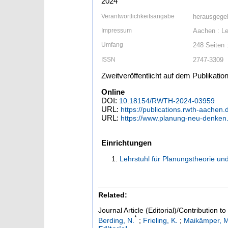
2024
Verantwortlichkeitsangabe
herausgegeb
Impressum
Aachen : Le
Umfang
248 Seiten :
ISSN
2747-3309
Zweitveröffentlicht auf dem Publikat
Online
DOI:
10.18154/RWTH-2024-03959
URL:
https://publications.rwth-aachen
URL:
https://www.planung-neu-denken.
Einrichtungen
Lehrstuhl für Planungstheorie un
Related:
Journal Article (Editorial)/Contribution t
*
Berding, N.
;
Frieling, K.
;
Maikämper, M