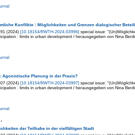
urnal
umliche Konflikte : Möglichkeiten und Grenzen dialogischer Bete
191
(
2024
)
[
10.18154/RWTH-2024-03996
]
special issue: "(Un)Möglichk
rticipation : limits in urban development / herausgegeben von Nina Berdi
urnal
: Agonistische Planung in der Praxis?
207
(
2024
)
[
10.18154/RWTH-2024-03997
]
special issue: "(Un)Möglichk
rticipation : limits in urban development / herausgegeben von Nina Berdi
urnal
*
.
chkeiten der Teilhabe in der vielfältigen Stadt