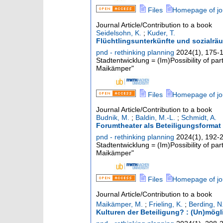
Files
Homepage of jo
Journal Article/Contribution to a book
Seidelsohn, K.
;
Kuder, T.
Flüchtlingsunterkünfte und sozialrä
pnd - rethinking planning
2024
(
1
),
175-
Stadtentwicklung = (Im)Possibility of pa
Maikämper"
Files
Homepage of jo
Journal Article/Contribution to a book
Budnik, M.
;
Baldin, M.-L.
;
Schmidt, A.
Forumtheater als Beteiligungsformat 
pnd - rethinking planning
2024
(
1
),
192-
Stadtentwicklung = (Im)Possibility of pa
Maikämper"
Files
Homepage of jo
Journal Article/Contribution to a book
Maikämper, M.
;
Frieling, K.
;
Berding, N
Kulturen der Beteiligung? : (Un)mögli