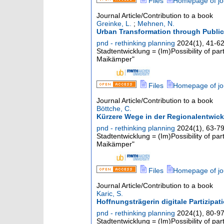
Files
Homepage of jo
Journal Article/Contribution to a book
Greinke, L.
;
Mehnen, N.
Urban Transformation through Public
pnd - rethinking planning
2024
(
1
),
41-6
Stadtentwicklung = (Im)Possibility of pa
Maikämper"
Files
Homepage of jo
Journal Article/Contribution to a book
Böttche, C.
Kürzere Wege in der Regionalentwic
pnd - rethinking planning
2024
(
1
),
63-7
Stadtentwicklung = (Im)Possibility of pa
Maikämper"
Files
Homepage of jo
Journal Article/Contribution to a book
Karic, S.
Hoffnungsträgerin digitale Partizip
pnd - rethinking planning
2024
(
1
),
80-9
Stadtentwicklung = (Im)Possibility of pa