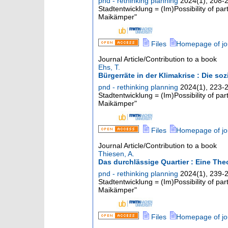
pnd - rethinking planning
2024
(
1
),
208-
Stadtentwicklung = (Im)Possibility of pa
Maikämper"
Files
Homepage of jo
Journal Article/Contribution to a book
Ehs, T.
Bürgerräte in der Klimakrise : Die so
pnd - rethinking planning
2024
(
1
),
223-
Stadtentwicklung = (Im)Possibility of pa
Maikämper"
Files
Homepage of jo
Journal Article/Contribution to a book
Thiesen, A.
Das durchlässige Quartier : Eine The
pnd - rethinking planning
2024
(
1
),
239-
Stadtentwicklung = (Im)Possibility of pa
Maikämper"
Files
Homepage of jo