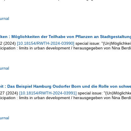
urnal
en : Möglichkeiten der Teilhabe von Pflanzen an Stadtgestaltun
12
(
2024
)
[
10.18154/RWTH-2024-03990
]
special issue: "(Un)Möglichkei
rticipation : limits in urban development / herausgegeben von Nina Berdi
urnal
it : Das Beispiel Hamburg Osdorfer Born und die Rolle von schwe
127
(
2024
)
[
10.18154/RWTH-2024-03991
]
special issue: "(Un)Möglichke
rticipation : limits in urban development / herausgegeben von Nina Berdi
urnal