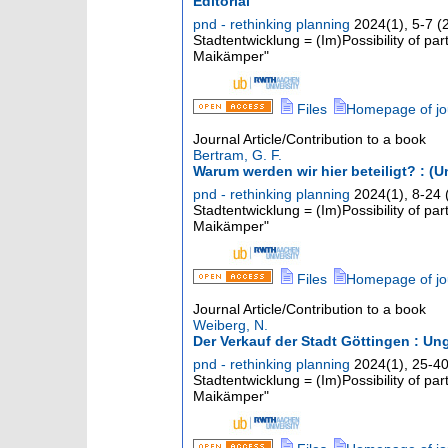
Editorial
pnd - rethinking planning
2024
(
1
),
5-7
(
Stadtentwicklung = (Im)Possibility of pa
Maikämper"
Files
Homepage of jo
Journal Article/Contribution to a book
Bertram, G. F.
Warum werden wir hier beteiligt? : (
pnd - rethinking planning
2024
(
1
),
8-24
Stadtentwicklung = (Im)Possibility of pa
Maikämper"
Files
Homepage of jo
Journal Article/Contribution to a book
Weiberg, N.
Der Verkauf der Stadt Göttingen : Un
pnd - rethinking planning
2024
(
1
),
25-4
Stadtentwicklung = (Im)Possibility of pa
Maikämper"