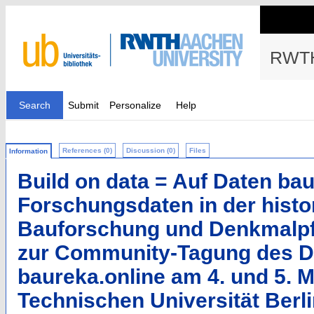
RWTH
Search
Submit
Personalize
Help
References (0)
Discussion (0)
Files
Information
Build on data = Auf Daten bau
Forschungsdaten in der histo
Bauforschung und Denkmalpf
zur Community-Tagung des D
baureka.online am 4. und 5. M
Technischen Universität Berl