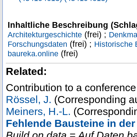
Inhaltliche Beschreibung (Schla
(frei) ;
Architekturgeschichte
Denkmal
(frei) ;
Forschungsdaten
Historische
(frei)
baureka.online
Related:
Contribution to a conferenc
Rössel, J.
(Corresponding au
Meiners, H.-L.
(Correspondin
Fehlende Bausteine in de
Build on data = Auf Daten b