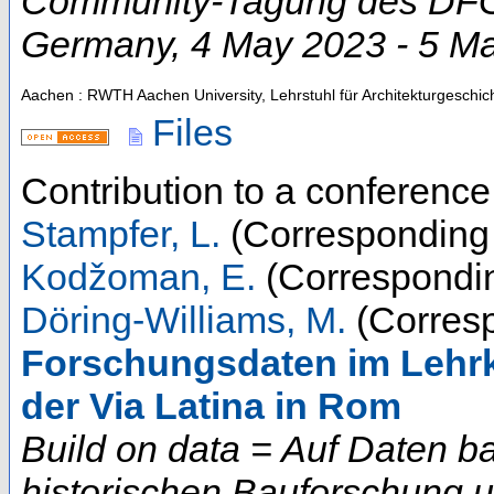
Community-Tagung des DFG-
Germany
, 4 May 2023 - 5 M
Aachen : RWTH Aachen University, Lehrstuhl für Architekturgeschic
Files
Contribution to a conferenc
Stampfer, L.
(Corresponding 
Kodžoman, E.
(Correspondin
Döring-Williams, M.
(Corresp
Forschungsdaten im Lehrk
der Via Latina in Rom
Build on data = Auf Daten b
historischen Bauforschung 