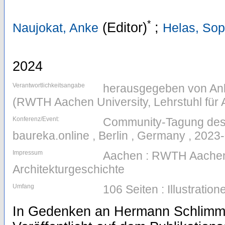
*
(Editor)
;
Naujokat, Anke
Helas, Sop
2024
Verantwortlichkeitsangabe
herausgegeben von Ank
(RWTH Aachen University, Lehrstuhl für 
Konferenz/Event:
Community-Tagung des
baureka.online , Berlin , Germany , 2023
Impressum
Aachen : RWTH Aachen U
Architekturgeschichte
Umfang
106 Seiten : Illustrati
In Gedenken an Hermann Schlimme