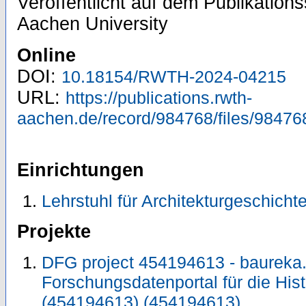
Veröffentlicht auf dem Publikatio
Aachen University
Online
DOI:
10.18154/RWTH-2024-04215
URL:
https://publications.rwth-
aachen.de/record/984768/files/98476
Einrichtungen
Lehrstuhl für Architekturgeschicht
Projekte
DFG project 454194613 - baureka.
Forschungsdatenportal für die His
(454194613) (454194613)