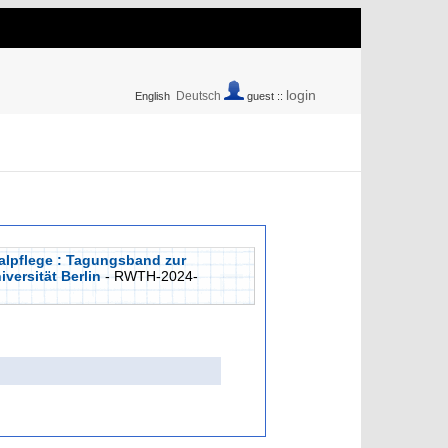
login
Deutsch
English
guest ::
alpflege : Tagungsband zur
versität Berlin
- RWTH-2024-