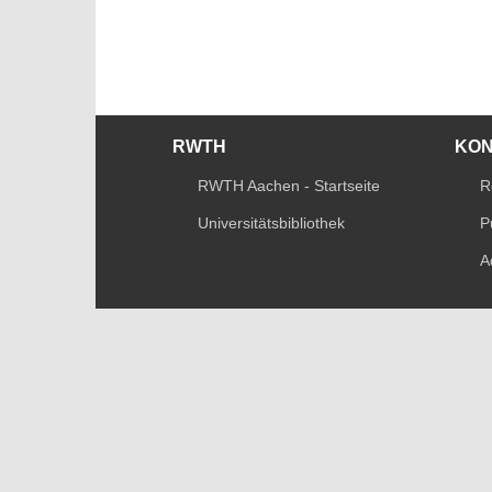
RWTH
KO
RWTH Aachen - Startseite
R
Universitätsbibliothek
P
A