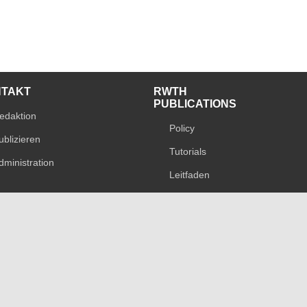
NTAKT
RWTH
PUBLICATIONS
edaktion
Policy
ublizieren
Tutorials
dministration
Leitfaden