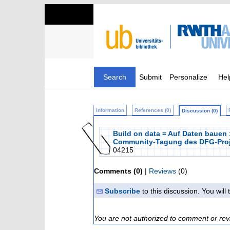
Search
Submit
Personalize
Hel
Information
References (0)
Discussion (0)
Build on data = Auf Daten bauen
Community-Tagung des DFG-Projek
04215
Comments (0)
|
Reviews
(0)
Subscribe
to this discussion. You wil
You are not authorized to comment or rev