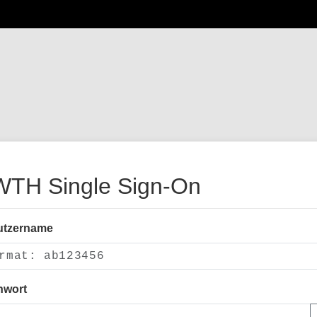
TH Single Sign-On
utzername
nwort