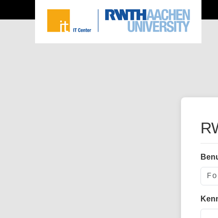
RW
Ben
Ken