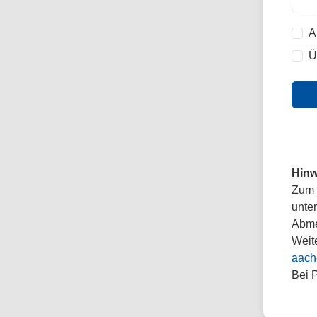
A
Ü
Hinw
Zum 
unte
Abmel
Weit
aach
Bei 