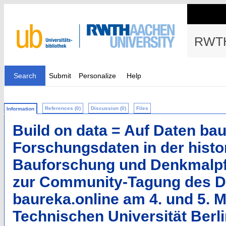
RWTH
Search
Submit
Personalize
Help
References (0)
Discussion (0)
Files
Information
Build on data = Auf Daten bau
Forschungsdaten in der histo
Bauforschung und Denkmalpf
zur Community-Tagung des D
baureka.online am 4. und 5. M
Technischen Universität Berl