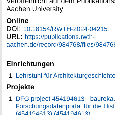
Veröffentlicht auf dem Publikatio
Aachen University
Online
DOI:
10.18154/RWTH-2024-04215
URL:
https://publications.rwth-
aachen.de/record/984768/files/98476
Einrichtungen
Lehrstuhl für Architekturgeschicht
Projekte
DFG project 454194613 - baureka.
Forschungsdatenportal für die His
(454194613) (454194613)