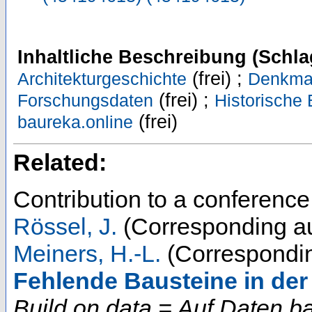
Inhaltliche Beschreibung (Schla
(frei) ;
Architekturgeschichte
Denkmal
(frei) ;
Forschungsdaten
Historische
(frei)
baureka.online
Related:
Contribution to a conferenc
Rössel, J.
(Corresponding au
Meiners, H.-L.
(Correspondin
Fehlende Bausteine in de
Build on data = Auf Daten b