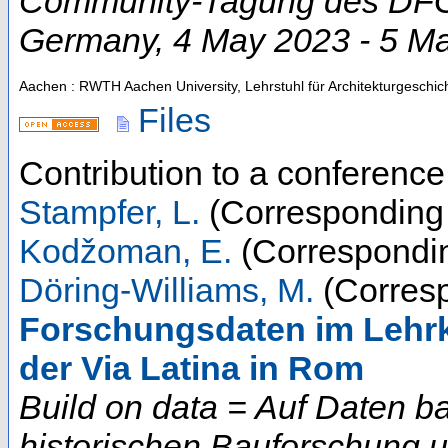
Community-Tagung des DFG-
Germany
, 4 May 2023 - 5 M
Aachen : RWTH Aachen University, Lehrstuhl für Architekturgeschic
Files
Contribution to a conferenc
Stampfer, L.
(Corresponding 
Kodžoman, E.
(Correspondin
Döring-Williams, M.
(Corresp
Forschungsdaten im Lehrk
der Via Latina in Rom
Build on data = Auf Daten b
historischen Bauforschung 