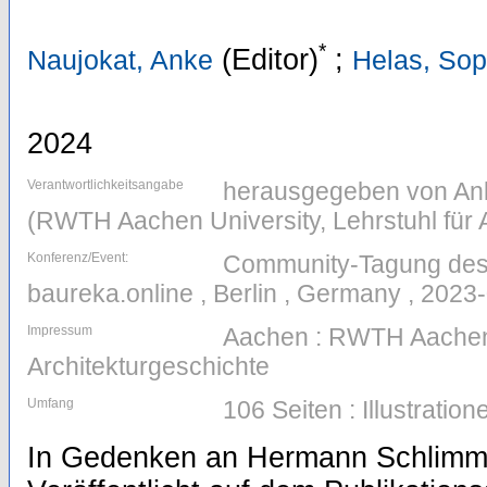
*
(Editor)
;
Naujokat, Anke
Helas, Sop
2024
Verantwortlichkeitsangabe
herausgegeben von Ank
(RWTH Aachen University, Lehrstuhl für 
Konferenz/Event:
Community-Tagung des
baureka.online , Berlin , Germany , 2023
Impressum
Aachen : RWTH Aachen U
Architekturgeschichte
Umfang
106 Seiten : Illustrati
In Gedenken an Hermann Schlimme