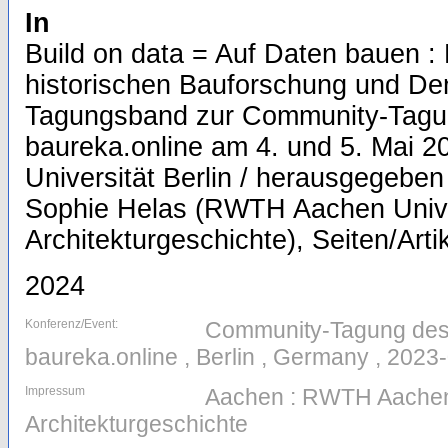
In
Build on data = Auf Daten bauen :
historischen Bauforschung und De
Tagungsband zur Community-Tagu
baureka.online am 4. und 5. Mai 2
Universität Berlin / herausgegebe
Sophie Helas (RWTH Aachen Univer
Architekturgeschichte), Seiten/Arti
2024
Konferenz/Event:
Community-Tagung des
baureka.online , Berlin , Germany , 2023
Impressum
Aachen : RWTH Aachen U
Architekturgeschichte