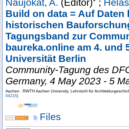
*
Naujokat, A.
(Editor)
;
Helas
Build on data = Auf Daten
historischen Bauforschun
Tagungsband zur Communi
baureka.online am 4. und 
Universität Berlin
Community-Tagung des DFG-
Germany
, 4 May 2023 - 5 M
Aachen : RWTH Aachen University, Lehrstuhl für Architekturgeschic
04215
]
Files