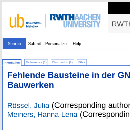
RWTH
Search
Submit
Personalize
Help
References (0)
Discussion (0)
Files
Information
Fehlende Bausteine in der G
Bauwerken
(Corresponding author
Rössel, Julia
(Correspondin
Meiners, Hanna-Lena