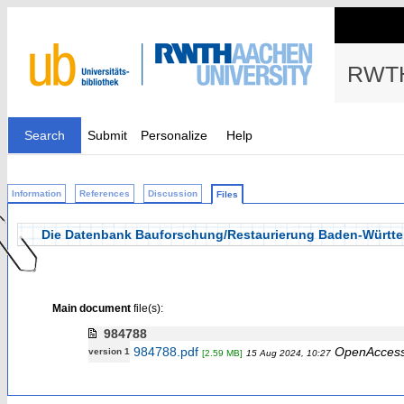
RWTH
Search
Submit
Personalize
Help
Information
References
Discussion
Files
Die Datenbank Bauforschung/Restaurierung Baden-Württ
Main document
file(s):
984788
984788.pdf
OpenAcces
version 1
[2.59 MB]
15 Aug 2024, 10:27