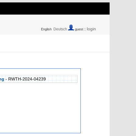
login
Deutsch
English
guest ::
ng
- RWTH-2024-04239