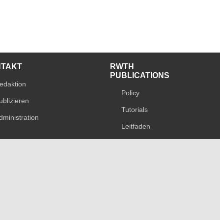
NTAKT
RWTH
PUBLICATIONS
edaktion
Policy
ublizieren
Tutorials
dministration
Leitfaden