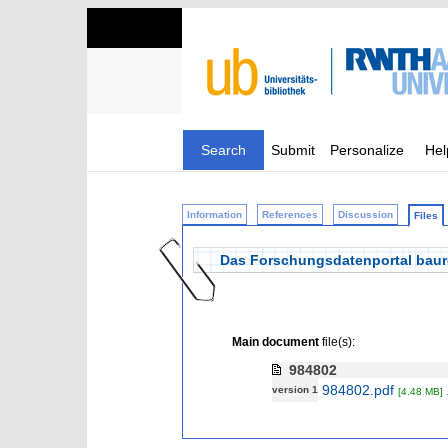
Search
Submit
Personalize
Hel
Information
References
Discussion
Files
Das Forschungsdatenportal baure
Main document
file(s):
984802
984802.pdf
version 1
[4.48 MB]