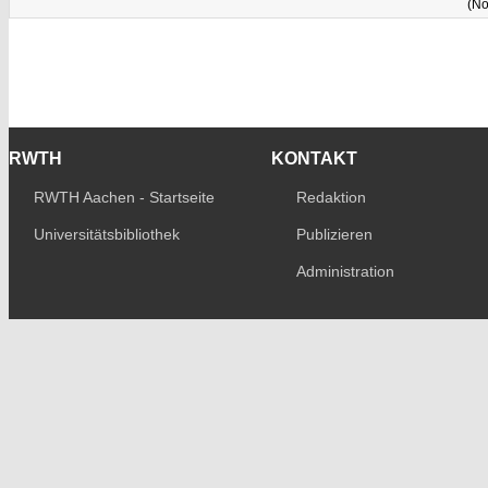
(No
RWTH
KONTAKT
RWTH Aachen - Startseite
Redaktion
Universitätsbibliothek
Publizieren
Administration