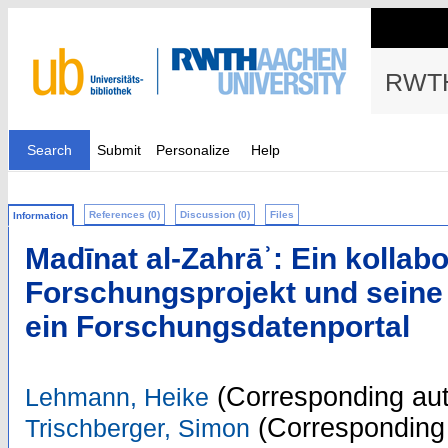
RWTH
Search
Submit
Personalize
Help
References (0)
Discussion (0)
Files
Information
Madīnat al-Zahrāʾ: Ein kollab
Forschungsprojekt und seine
ein Forschungsdatenportal
(Corresponding aut
Lehmann, Heike
(Corresponding 
Trischberger, Simon