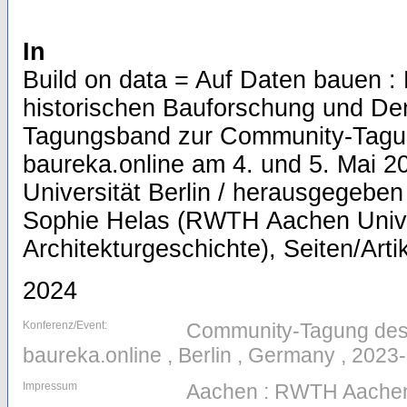
In
Build on data = Auf Daten bauen :
historischen Bauforschung und De
Tagungsband zur Community-Tagu
baureka.online am 4. und 5. Mai 2
Universität Berlin / herausgegebe
Sophie Helas (RWTH Aachen Univer
Architekturgeschichte), Seiten/Arti
2024
Konferenz/Event:
Community-Tagung des
baureka.online , Berlin , Germany , 2023
Impressum
Aachen : RWTH Aachen U