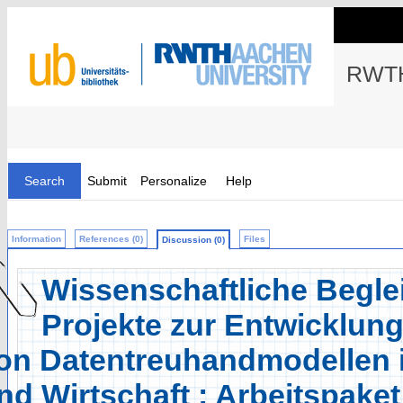
RWTH
Search
Submit
Personalize
Help
Information
References (0)
Files
Discussion (0)
Wissenschaftliche Begle
Projekte zur Entwicklun
on Datentreuhandmodellen 
nd Wirtschaft : Arbeitspake