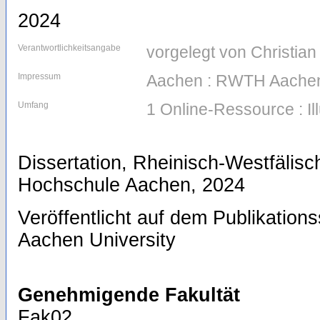
2024
Verantwortlichkeitsangabe
vorgelegt von Christia
Impressum
Aachen : RWTH Aachen
Umfang
1 Online-Ressource : Il
Dissertation, Rheinisch-Westfälis
Hochschule Aachen, 2024
Veröffentlicht auf dem Publikatio
Aachen University
Genehmigende Fakultät
Fak02