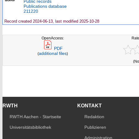
Public records
Publications database
211220
Record created 2024-06-13, last modified 2025-10-28
OpenAccess:
Rate
PDF
additional files
(
)
(No
RWTH
KONTAKT
RWTH Aachen - Startseite
Redaktion
Universitätsbibliothek
Publizieren
Administration