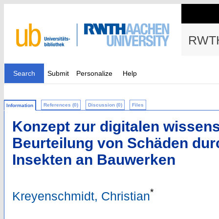
RWTH
Search
Submit
Personalize
Help
References (0)
Discussion (0)
Files
Information
Konzept zur digitalen wissen
Beurteilung von Schäden dur
Insekten an Bauwerken
*
Kreyenschmidt, Christian