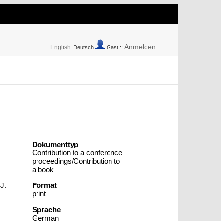
Anmelden
English
Deutsch
Gast ::
Dokumenttyp
Contribution to a conference
proceedings/Contribution to
a book
J.
Format
print
Sprache
German