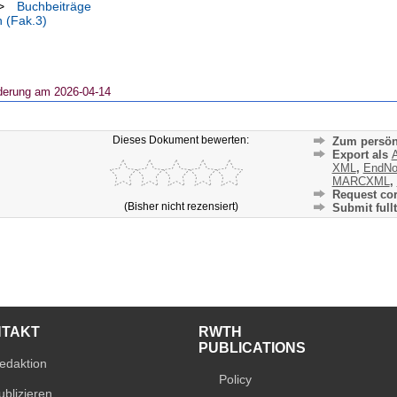
>
Buchbeiträge
n (Fak.3)
derung am 2026-04-14
Dieses Dokument bewerten:
Zum persön
Export als
A
XML
,
EndNo
MARCXML
,
Request cor
(Bisher nicht rezensiert)
Submit fullt
NTAKT
RWTH
PUBLICATIONS
edaktion
Policy
ublizieren