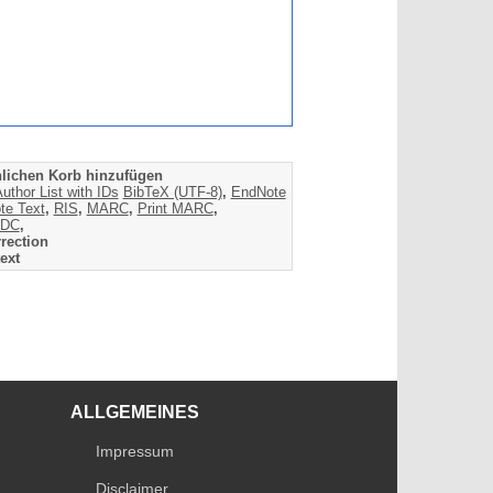
lichen Korb hinzufügen
uthor List with IDs
BibTeX (UTF-8)
,
EndNote
te Text
,
RIS
,
MARC
,
Print MARC
,
DC
,
rection
ext
ALLGEMEINES
Impressum
Disclaimer