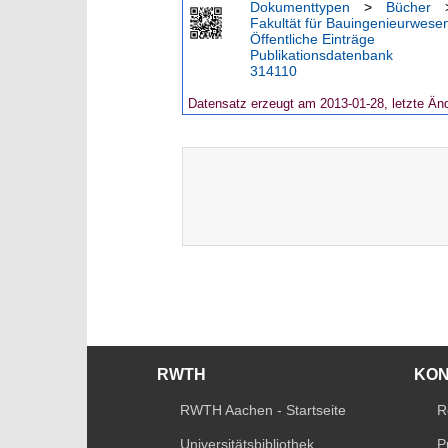
Dokumenttypen
>
Bücher
Fakultät für Bauingenieurwese
Öffentliche Einträge
Publikationsdatenbank
314110
Datensatz erzeugt am 2013-01-28, letzte Än
RWTH
KO
RWTH Aachen - Startseite
R
Universitätsbibliothek
P