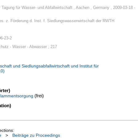
 Tagung für Wasser- und Abfallwirtschaft , Aachen , Germany , 2009-03-18 -
s. z. Förderung d. Inst. f. Siedlungswasserwirtschaft der RWTH
96-23-2
hutz - Wasser - Abwasser ; 217
chaft und Siedlungsabfallwirtschaft und Institut für
10)
rter)
(frei)
hlammentsorgung
tion)
ections:
e
>
Beiträge zu Proceedings