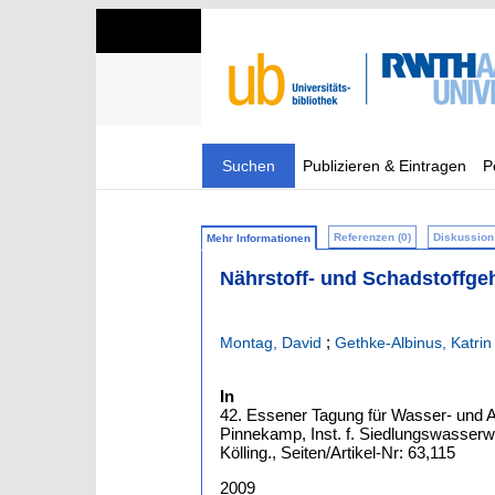
Suchen
Publizieren & Eintragen
P
Referenzen (0)
Diskussion 
Mehr Informationen
Nährstoff- und Schadstoffge
;
Montag, David
Gethke-Albinus, Katrin
In
42. Essener Tagung für Wasser- und Ab
Pinnekamp, Inst. f. Siedlungswasserwi
Kölling., Seiten/Artikel-Nr: 63,115
2009