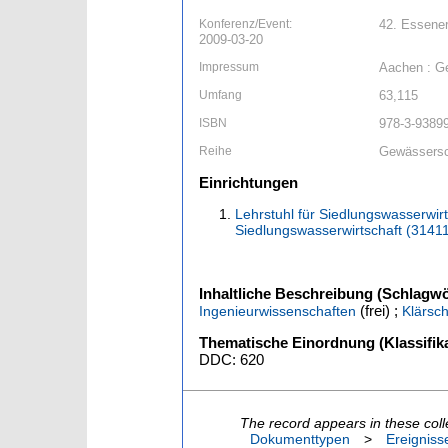
Konferenz/Event:
42. Essener
2009-03-20
Impressum
Aachen : Ge
Umfang
63,115
ISBN
978-3-9389
Reihe
Gewässersc
Einrichtungen
Lehrstuhl für Siedlungswasserwirts
Siedlungswasserwirtschaft (3141
Inhaltliche Beschreibung (Schlagwö
(frei) ;
Ingenieurwissenschaften
Klärsc
Thematische Einordnung (Klassifika
DDC: 620
The record appears in these coll
Dokumenttypen
>
Ereigniss