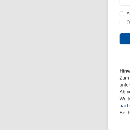
A
Ü
Hinw
Zum 
unte
Abmel
Weit
aach
Bei 