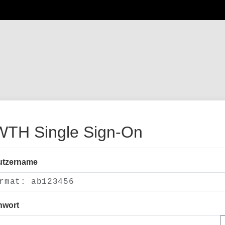
TH Single Sign-On
utzername
nwort