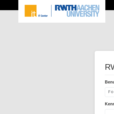
RW
Ben
Ken