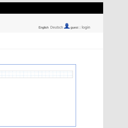
login
Deutsch
English
guest ::