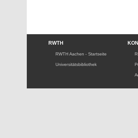
RWTH
KO
RWTH Aachen - Startseite
R
Universitätsbibliothek
P
A