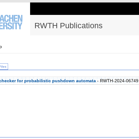
RWTH Publications
p
Files
checker for probabilistic pushdown automata
- RWTH-2024-06749