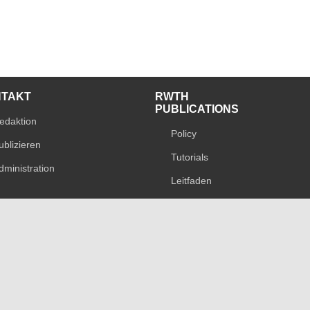
NTAKT
RWTH
PUBLICATIONS
edaktion
Policy
ublizieren
Tutorials
dministration
Leitfaden