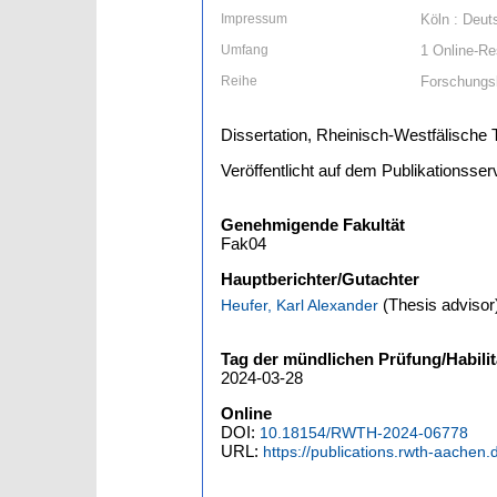
Impressum
Köln : Deut
Umfang
1 Online-Res
Reihe
Forschungsb
Dissertation, Rheinisch-Westfälisch
Veröffentlicht auf dem Publikationss
Genehmigende Fakultät
Fak04
Hauptberichter/Gutachter
(Thesis advisor
Heufer, Karl Alexander
Tag der mündlichen Prüfung/Habilit
2024-03-28
Online
DOI:
10.18154/RWTH-2024-06778
URL:
https://publications.rwth-aachen