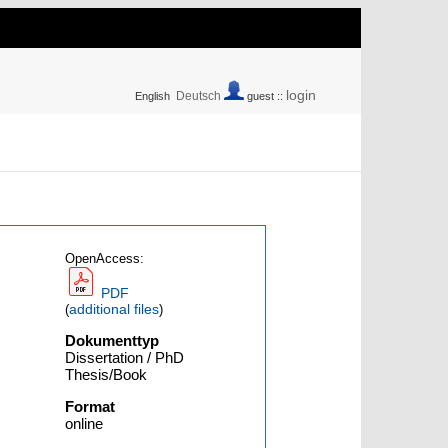
login
Deutsch
English
guest ::
OpenAccess:
PDF
additional files
(
)
Dokumenttyp
Dissertation / PhD
Thesis/Book
Format
online