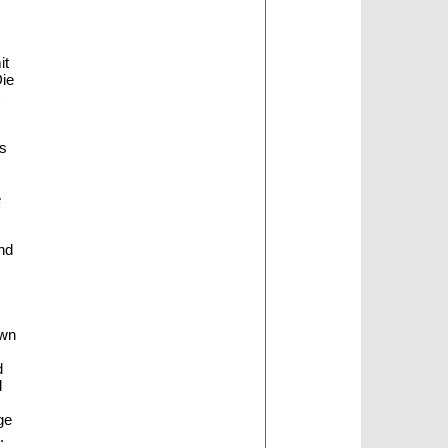
it
Die
s
e
and
own
d
d
ge
.