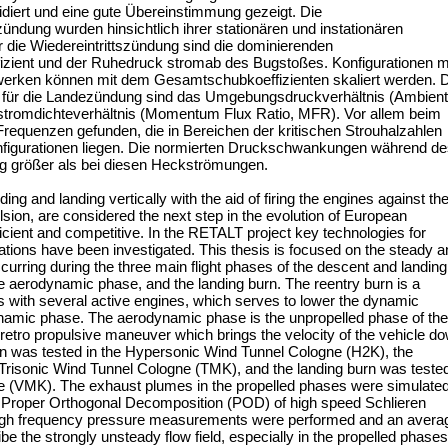
diert und eine gute Übereinstimmung gezeigt. Die
ündung wurden hinsichtlich ihrer stationären und instationären
die Wiedereintrittszündung sind die dominierenden
izient und der Ruhedruck stromab des Bugstoßes. Konfigurationen m
werken können mit dem Gesamtschubkoeffizienten skaliert werden. 
für die Landezündung sind das Umgebungsdruckverhältnis (Ambient
stromdichteverhältnis (Momentum Flux Ratio, MFR). Vor allem beim
requenzen gefunden, die in Bereichen der kritischen Strouhalzahlen
figurationen liegen. Die normierten Druckschwankungen während de
g größer als bei diesen Heckströmungen.
g and landing vertically with the aid of firing the engines against th
pulsion, are considered the next step in the evolution of European
cient and competitive. In the RETALT project key technologies for
rations have been investigated. This thesis is focused on the steady 
ring during the three main flight phases of the descent and landing
the aerodynamic phase, and the landing burn. The reentry burn is a
s with several active engines, which serves to lower the dynamic
ynamic phase. The aerodynamic phase is the unpropelled phase of the
al retro propulsive maneuver which brings the velocity of the vehicle d
rn was tested in the Hypersonic Wind Tunnel Cologne (H2K), the
Trisonic Wind Tunnel Cologne (TMK), and the landing burn was teste
ogne (VMK). The exhaust plumes in the propelled phases were simulate
ir. Proper Orthogonal Decomposition (POD) of high speed Schlieren
 high frequency pressure measurements were performed and an avera
e the strongly unsteady flow field, especially in the propelled phases