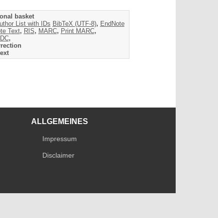
onal basket
uthor List with IDs
BibTeX (UTF-8)
,
EndNote
te Text
,
RIS
,
MARC
,
Print MARC
,
DC
,
rection
ext
ALLGEMEINES
Impressum
Disclaimer