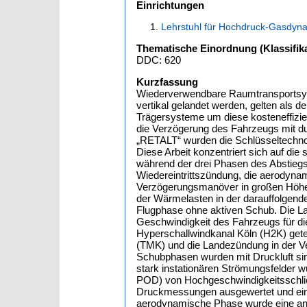
Einrichtungen
Lehrstuhl für Hochdruck-Gasdyn
Thematische Einordnung (Klassifika
DDC: 620
Kurzfassung
Wiederverwendbare Raumtransportsyste
vertikal gelandet werden, gelten als d
Trägersysteme um diese kosteneffizie
die Verzögerung des Fahrzeugs mit dur
„RETALT“ wurden die Schlüsseltechnol
Diese Arbeit konzentriert sich auf di
während der drei Phasen des Abstiegs
Wiedereintrittszündung, die aerodyna
Verzögerungsmanöver in großen Höhe
der Wärmelasten in der darauffolgen
Flugphase ohne aktiven Schub. Die La
Geschwindigkeit des Fahrzeugs für die
Hyperschallwindkanal Köln (H2K) gete
(TMK) und die Landezündung in der Ve
Schubphasen wurden mit Druckluft sim
stark instationären Strömungsfelder 
POD) von Hochgeschwindigkeitsschli
Druckmessungen ausgewertet und eine
aerodynamische Phase wurde eine ana