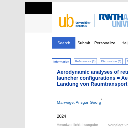
Search
Submit
Personalize
Hel
References (0)
Discussion (0)
Information
Aerodynamic analyses of retr
launcher configurations = 
Landung von Raumtransports
*
Marwege, Ansgar Georg
2024
Verantwortlichkeitsangabe
vorgelegt 