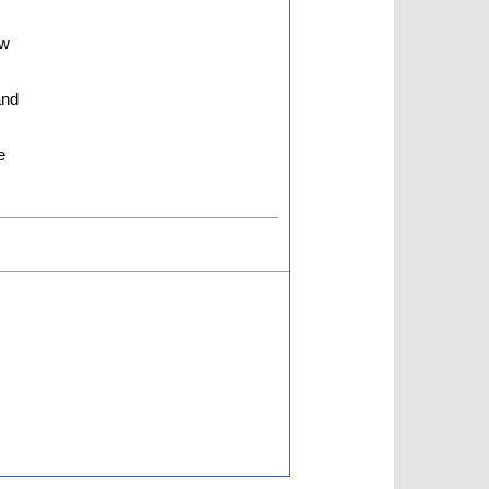
ow
and
e