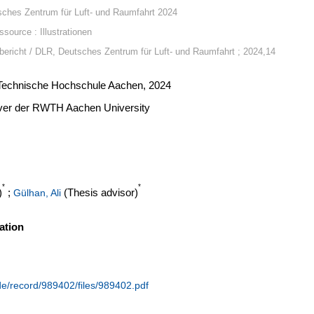
sches Zentrum für Luft- und Raumfahrt 2024
source : Illustrationen
ericht / DLR, Deutsches Zentrum für Luft- und Raumfahrt ; 2024,14
e Technische Hochschule Aachen, 2024
erver der RWTH Aachen University
*
*
)
;
(Thesis advisor)
Gülhan, Ali
ation
.de/record/989402/files/989402.pdf