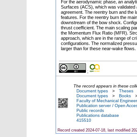
For the aerodynamic phase, an analyt
Surfaces (ACS), which was validated 
agreement. The reentry burn and the l
features. For the reentry burn the main
downstream of the bow shock. Configur
thrust coefficient. The main scaling p
the Momentum Flux Ratio (MFR). Stron
approach, which are in the range of cr
configurations. The normalized pressu
larger than for these near-wake flows.
;
The record appears in these coll
Document types
>
Theses
Document types
>
Books
Faculty of Mechanical Engineer
Publication server / Open Acce
Public records
Publications database
415510
Record created 2024-07-18, last modified 20