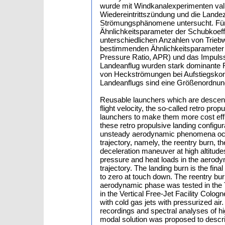
wurde mit Windkanalexperimenten vali
Wiedereintrittszündung und die Landez
Strömungsphänomene untersucht. Für 
Ähnlichkeitsparameter der Schubkoeff
unterschiedlichen Anzahlen von Trieb
bestimmenden Ähnlichkeitsparameter 
Pressure Ratio, APR) und das Impuls
Landeanflug wurden stark dominante F
von Heckströmungen bei Aufstiegskon
Landeanflugs sind eine Größenordnun
Reusable launchers which are descendin
flight velocity, the so-called retro pro
launchers to make them more cost effi
these retro propulsive landing configu
unsteady aerodynamic phenomena occur
trajectory, namely, the reentry burn, 
deceleration maneuver at high altitude
pressure and heat loads in the aerod
trajectory. The landing burn is the fin
to zero at touch down. The reentry bu
aerodynamic phase was tested in the 
in the Vertical Free-Jet Facility Col
with cold gas jets with pressurized a
recordings and spectral analyses of
modal solution was proposed to describ