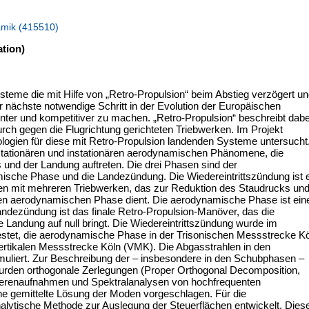
amik (415510)
tion)
me die mit Hilfe von „Retro-Propulsion“ beim Abstieg verzögert u
er nächste notwendige Schritt in der Evolution der Europäischen
nter und kompetitiver zu machen. „Retro-Propulsion“ beschreibt dabe
ch gegen die Flugrichtung gerichteten Triebwerken. Im Projekt
ogien für diese mit Retro-Propulsion landenden Systeme untersucht
e stationären und instationären aerodynamischen Phänomene, die
 und der Landung auftreten. Die drei Phasen sind der
mische Phase und die Landezündung. Die Wiedereintrittszündung ist 
n mit mehreren Triebwerken, das zur Reduktion des Staudrucks un
den aerodynamischen Phase dient. Die aerodynamische Phase ist ein
ndezündung ist das finale Retro-Propulsion-Manöver, das die
 Landung auf null bringt. Die Wiedereintrittszündung wurde im
stet, die aerodynamische Phase in der Trisonischen Messstrecke K
rtikalen Messstrecke Köln (VMK). Die Abgasstrahlen in den
uliert. Zur Beschreibung der – insbesondere in den Schubphasen –
wurden orthogonale Zerlegungen (Proper Orthogonal Decomposition,
erenaufnahmen und Spektralanalysen von hochfrequenten
 gemittelte Lösung der Moden vorgeschlagen. Für die
lytische Methode zur Auslegung der Steuerflächen entwickelt. Dies