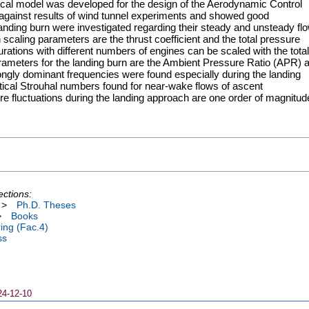
ical model was developed for the design of the Aerodynamic Control
against results of wind tunnel experiments and showed good
anding burn were investigated regarding their steady and unsteady fl
 scaling parameters are the thrust coefficient and the total pressure
ations with different numbers of engines can be scaled with the total
arameters for the landing burn are the Ambient Pressure Ratio (APR) 
gly dominant frequencies were found especially during the landing
itical Strouhal numbers found for near-wake flows of ascent
re fluctuations during the landing approach are one order of magnitud
ections:
>
Ph.D. Theses
>
Books
ing (Fac.4)
ss
24-12-10