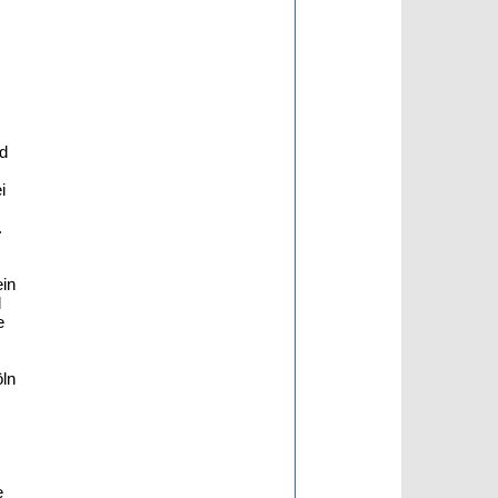
nd
i
.
ein
d
e
öln
e