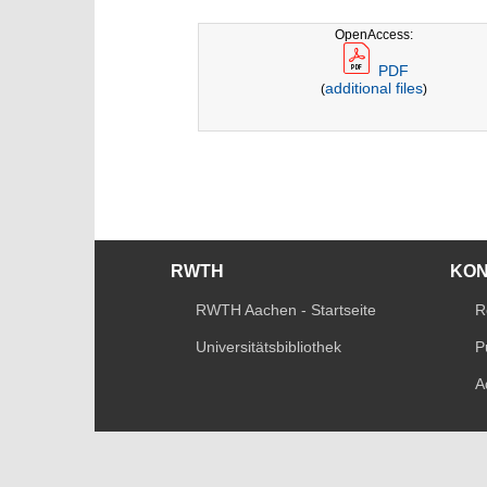
OpenAccess:
PDF
additional files
(
)
RWTH
KO
RWTH Aachen - Startseite
R
Universitätsbibliothek
P
A