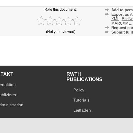
Rate this document:
Add to pers
Export as
A
XML
,
EndNo
MARCXML
,
Request cor
(Not yet reviewed)
Submit fullt
NTAKT
RWTH
PUBLICATIONS
edaktion
Policy
ublizieren
Tutorials
dministration
Leitfaden