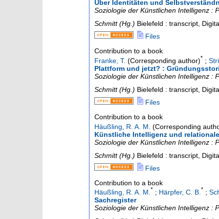
Über Identitäten und Selbstverständn
Soziologie der Künstlichen Intelligenz 
Schmitt (Hg.)
Bielefeld : transcript, Digit
Files
Contribution to a book
*
Franke, T.
(Corresponding author)
;
Str
Plattform und jetzt? : Gründungsstor
Soziologie der Künstlichen Intelligenz 
Schmitt (Hg.)
Bielefeld : transcript, Digit
Files
Contribution to a book
Häußling, R. A. M.
(Corresponding autho
Künstliche Intelligenz und relational
Soziologie der Künstlichen Intelligenz 
Schmitt (Hg.)
Bielefeld : transcript, Digit
Files
Contribution to a book
*
*
Häußling, R. A. M.
;
Härpfer, C. B.
;
Sch
Sachregister
Soziologie der Künstlichen Intelligenz 