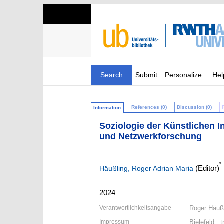
Search
Submit
Personalize
Hel
References (0)
Discussion (0)
Information
Soziologie der Künstlichen In
und Netzwerkforschung
*
(Editor)
Häußling, Roger Adrian Maria
2024
Verantwortlichkeitsangabe
Roger Häußl
Impressum
Bielefeld : t