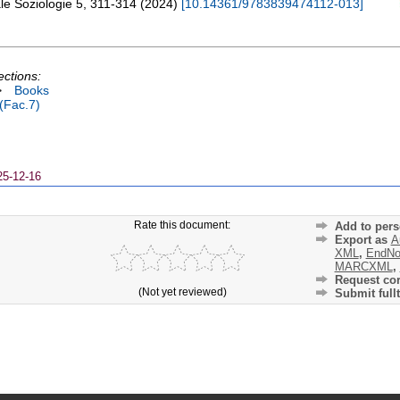
ale Soziologie
5
,
311-314
(
2024
)
[
10.14361/9783839474112-013
]
ections:
>
Books
 (Fac.7)
25-12-16
Rate this document:
Add to pers
Export as
A
XML
,
EndNo
MARCXML
,
Request cor
(Not yet reviewed)
Submit fullt