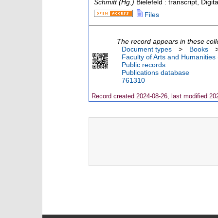
Schmitt (Hg.)
Bielefeld : transcript, Digit
Files
The record appears in these coll
Document types
>
Books
Faculty of Arts and Humanities
Public records
Publications database
761310
Record created 2024-08-26, last modified 20