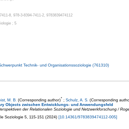
-7411-8, 978-3-8394-7411-2, 9783839474112
iologie ; 5
 Schwerpunkt Technik- und Organisationssoziologie (761310)
*
ist, M. B.
(Corresponding author)
;
Schulz, A. S.
(Corresponding autho
ary Objects zwischen Entwicklungs- und Anwendungsfeld
: Perspektiven der Relationalen Soziologie und Netzwerkforschung / Rog
ale Soziologie
5
,
115-151
(
2024
)
[
10.14361/9783839474112-005
]