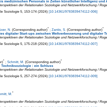
is medizinischen Personals in Zeiten künstlicher Intelligenz und
: Perspektiven der Relationalen Soziologie und Netzwerkforschung / Rog
ale Soziologie
5
,
153-174
(
2024
)
[
10.14361/9783839474112-006
]
*
*
üver, N.
(Corresponding author)
;
Zantis, S.
(Corresponding author)
ies digitaler Start-ups zwischen Weltverbesserung und digitaler 
: Perspektiven der Relationalen Soziologie und Netzwerkforschung / Rog
ale Soziologie
5
,
175-218
(
2024
)
[
10.14361/9783839474112-007
]
*
*
r)
;
Schmitt, M.
(Corresponding author)
e Techniksoziologie : ein Schluss
: Perspektiven der Relationalen Soziologie und Netzwerkforschung / Rog
ale Soziologie
5
,
257-274
(
2024
)
[
10.14361/9783839474112-009
]
*
mitt, M.
: Perspektiven der Relationalen Soziologie und Netzwerkforschung / Rog