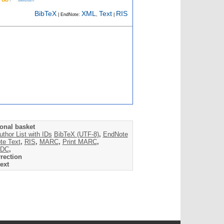
BibTeX
XML
Text
RIS
| EndNote:
,
|
onal basket
uthor List with IDs
BibTeX (UTF-8)
,
EndNote
te Text
,
RIS
,
MARC
,
Print MARC
,
DC
,
rection
ext