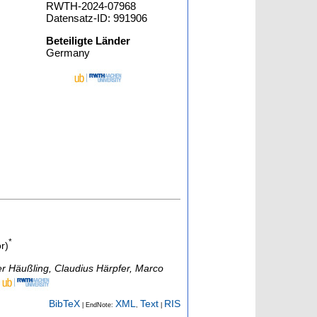
RWTH-2024-07968
Datensatz-ID: 991906
Beteiligte Länder
Germany
*
r)
er Häußling, Claudius Härpfer, Marco
BibTeX
XML
Text
RIS
| EndNote:
,
|