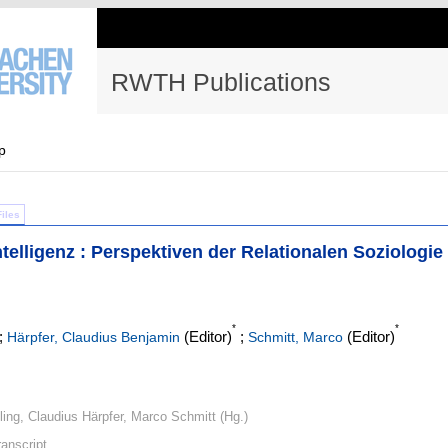
RWTH Publications
p
Files
telligenz : Perspektiven der Relationalen Soziologie
*
*
;
(Editor)
;
(Editor)
Härpfer, Claudius Benjamin
Schmitt, Marco
ing, Claudius Härpfer, Marco Schmitt (Hg.)
ranscript