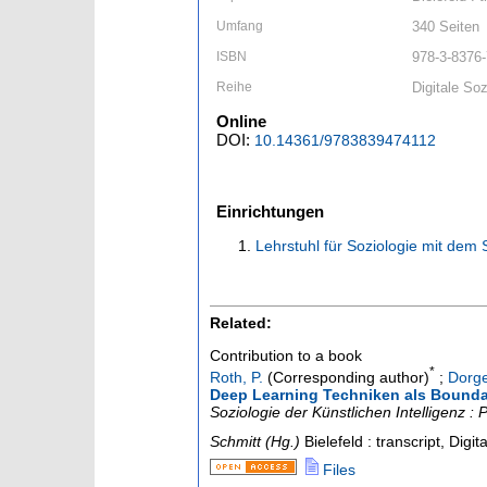
Umfang
340 Seiten
ISBN
978-3-8376
Reihe
Digitale Soz
Online
DOI:
10.14361/9783839474112
Einrichtungen
Lehrstuhl für Soziologie mit dem
Related:
Contribution to a book
*
Roth, P.
(Corresponding author)
;
Dorge
Deep Learning Techniken als Bound
Soziologie der Künstlichen Intelligenz 
Schmitt (Hg.)
Bielefeld : transcript, Digit
Files