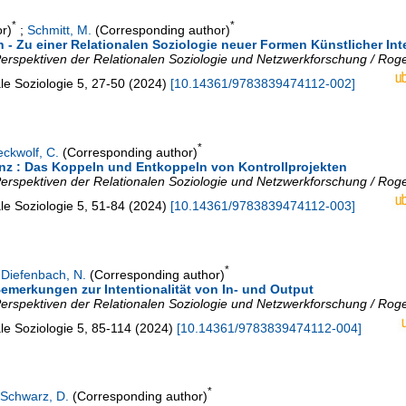
*
*
r)
;
Schmitt, M.
(Corresponding author)
- Zu einer Relationalen Soziologie neuer Formen Künstlicher Inte
: Perspektiven der Relationalen Soziologie und Netzwerkforschung / Rog
ale Soziologie
5
,
27-50
(
2024
)
[
10.14361/9783839474112-002
]
*
ckwolf, C.
(Corresponding author)
nz : Das Koppeln und Entkoppeln von Kontrollprojekten
: Perspektiven der Relationalen Soziologie und Netzwerkforschung / Rog
ale Soziologie
5
,
51-84
(
2024
)
[
10.14361/9783839474112-003
]
*
;
Diefenbach, N.
(Corresponding author)
emerkungen zur Intentionalität von In- und Output
: Perspektiven der Relationalen Soziologie und Netzwerkforschung / Rog
ale Soziologie
5
,
85-114
(
2024
)
[
10.14361/9783839474112-004
]
*
Schwarz, D.
(Corresponding author)