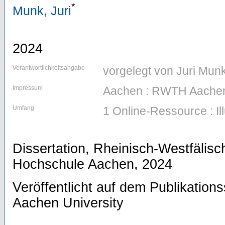
*
Munk, Juri
2024
Verantwortlichkeitsangabe
vorgelegt von Juri Mun
Impressum
Aachen : RWTH Aachen
Umfang
1 Online-Ressource : Il
Dissertation, Rheinisch-Westfälis
Hochschule Aachen, 2024
Veröffentlicht auf dem Publikatio
Aachen University