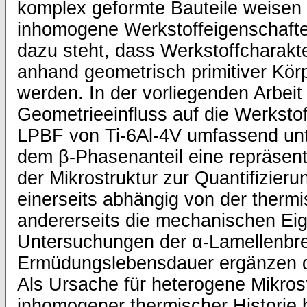
komplex geformte Bauteile weisen 
inhomogene Werkstoffeigenschaften
dazu steht, dass Werkstoffcharakt
anhand geometrisch primitiver Kör
werden. In der vorliegenden Arbeit
Geometrieeinfluss auf die Werksto
LPBF von Ti-6Al-4V umfassend unt
dem β-Phasenanteil eine repräsen
der Mikrostruktur zur Quantifizieru
einerseits abhängig von der thermi
andererseits die mechanischen Eige
Untersuchungen der α-Lamellenbrei
Ermüdungslebensdauer ergänzen di
Als Ursache für heterogene Mikrost
inhomogener thermischer Historie 