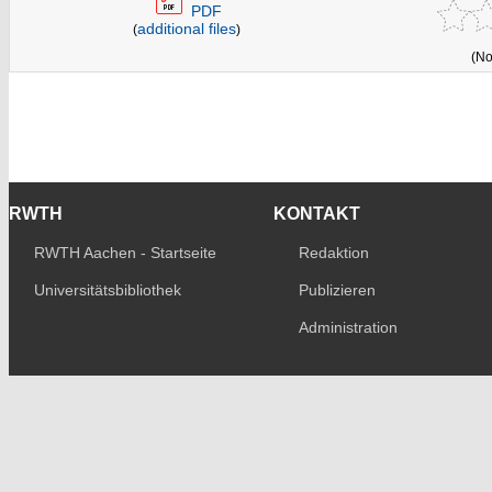
PDF
additional files
(
)
(No
RWTH
KONTAKT
RWTH Aachen - Startseite
Redaktion
Universitätsbibliothek
Publizieren
Administration