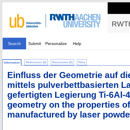
RWTH
Search
Submit
Personalize
Help
References (0)
Discussion (0)
Files
Information
Einfluss der Geometrie auf di
mittels pulverbettbasierten 
gefertigten Legierung Ti-6Al-4
geometry on the properties of 
manufactured by laser powde