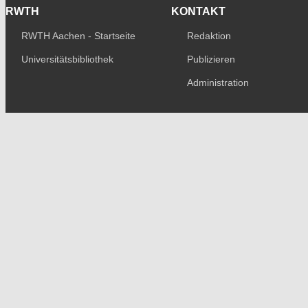
RWTH
KONTAKT
RWTH Aachen - Startseite
Redaktion
Universitätsbibliothek
Publizieren
Administration