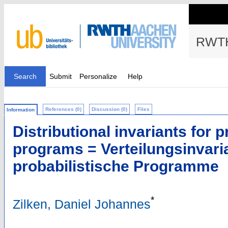
RWTH
Search
Submit
Personalize
Help
References (0)
Discussion (0)
Files
Information
Distributional invariants for p
programs = Verteilungsinvari
probabilistische Programme
*
Zilken, Daniel Johannes