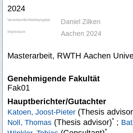
2024
Verantwortlichkeitsangabe
Daniel Zilken
Impressum
Aachen 2024
Masterarbeit, RWTH Aachen Univer
Genehmigende Fakultät
Fak01
Hauptberichter/Gutachter
(Thesis advisor
Katoen, Joost-Pieter
*
(Thesis advisor)
;
Noll, Thomas
Bat
*
(Consultant)
Winkler, Tobias