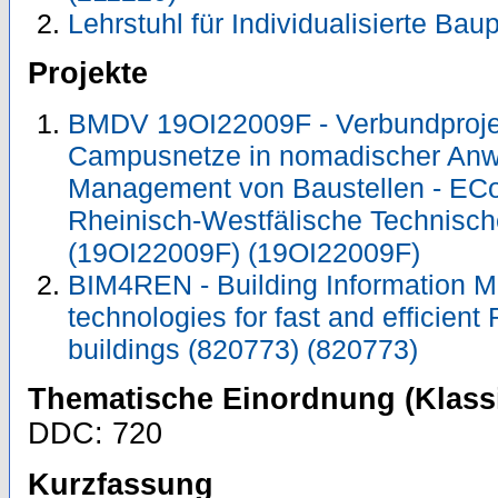
Lehrstuhl für Individualisierte Ba
Projekte
BMDV 19OI22009F - Verbundprojek
Campusnetze in nomadischer Anw
Management von Baustellen - ECo
Rheinisch-Westfälische Technisc
(19OI22009F) (19OI22009F)
BIM4REN - Building Information M
technologies for fast and efficient
buildings (820773) (820773)
Thematische Einordnung (Klassi
DDC: 720
Kurzfassung