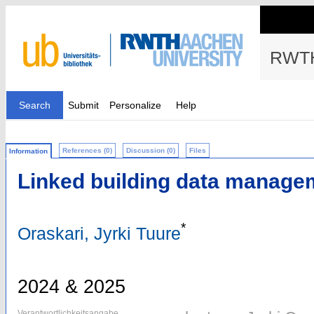
RWTH
Search
Submit
Personalize
Help
References (0)
Discussion (0)
Files
Information
Linked building data manage
*
Oraskari, Jyrki Tuure
2024 & 2025
Verantwortlichkeitsangabe