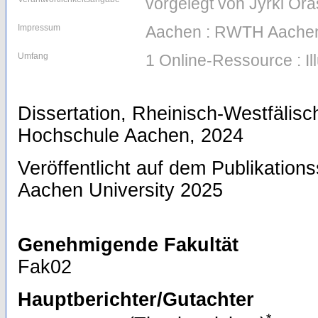
vorgelegt von Jyrki Ora
Impressum
Aachen : RWTH Aachen
Umfang
1 Online-Ressource : Il
Dissertation, Rheinisch-Westfälis
Hochschule Aachen, 2024
Veröffentlicht auf dem Publikatio
Aachen University 2025
Genehmigende Fakultät
Fak02
Hauptberichter/Gutachter