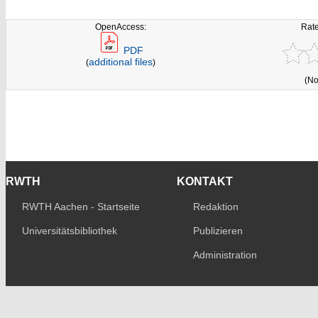
OpenAccess:
Rate
PDF
additional files
(
)
(No
RWTH
KONTAKT
RWTH Aachen - Startseite
Redaktion
Universitätsbibliothek
Publizieren
Administration