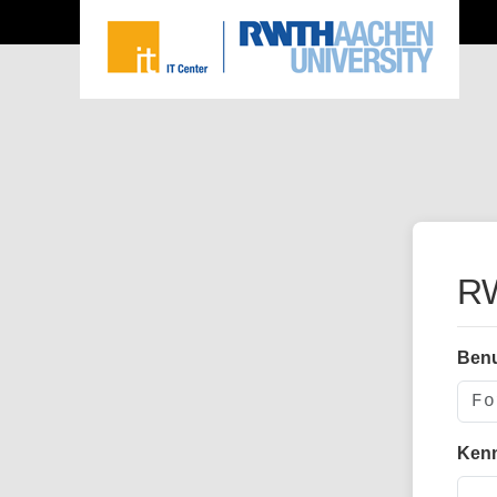
RW
Ben
Ken