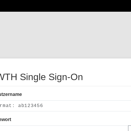
TH Single Sign-On
utzername
nwort