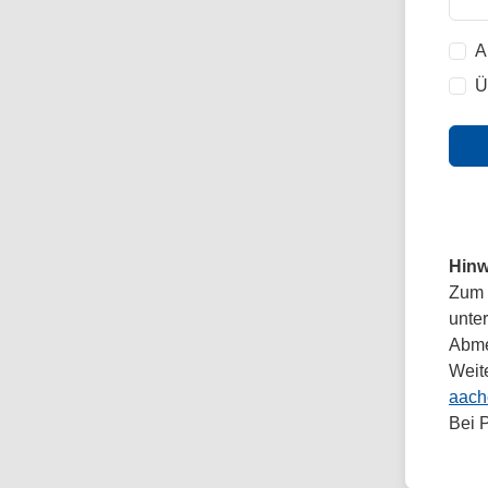
A
Ü
Hinw
Zum 
unte
Abmel
Weit
aach
Bei 