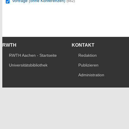
Vorträge (ohne Konferenzen)
(662)
RWTH
KONTAKT
RWTH Aachen - Startseite
Redaktion
Universitätsbibliothek
Publizieren
Administration