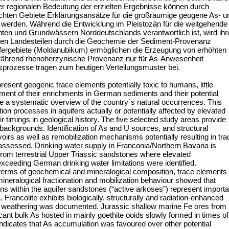
r regionalen Bedeutung der erzielten Ergebnisse können durch
chten Gebiete Erklärungsansätze für die großräumige geogene As- u
t werden. Während die Entwicklung im Pleistozän für die weitgehende
en und Grundwässern Norddeutschlands verantwortlich ist, wird ihr
ichen Landesteilen durch die Geochemie der Sediment-Provenanz
iefergebiete (Moldanubikum) ermöglichen die Erzeugung von erhöhten
ährend rhenoherzynische Provenanz nur für As-Anwesenheit
prozesse tragen zum heutigen Verteilungsmuster bei.
resent geogenic trace elements potentially toxic to humans, little
pment of their enrichments in German sediments and their potential
ne a systematic overview of the country´s natural occurrences. This
on processes in aquifers actually or potentially affected by elevated
r timings in geological history. The five selected study areas provide
l backgrounds. Identification of As and U sources, and structural
voirs as well as remobilization mechanisms potentially resulting in tra
ssessed. Drinking water supply in Franconia/Northern Bavaria is
rom terrestrial Upper Triassic sandstones where elevated
xceeding German drinking water limitations were identified.
n terms of geochemical and mineralogical composition, trace elements
 mineralogical fractionation and mobilization behaviour showed that
ions within the aquifer sandstones (“active arkoses”) represent importa
 Francolite exhibits biologically, structurally and radiation-enhanced
ing weathering was documented. Jurassic shallow marine Fe ores from
cant bulk As hosted in mainly goethite ooids slowly formed in times of
dicates that As accumulation was favoured over other potential