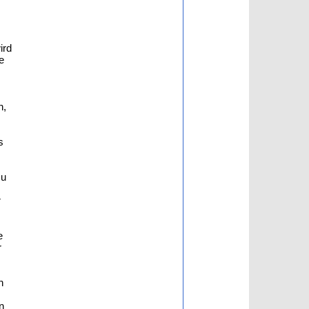
ird
e
n,
s
zu
r
e
r
h
n