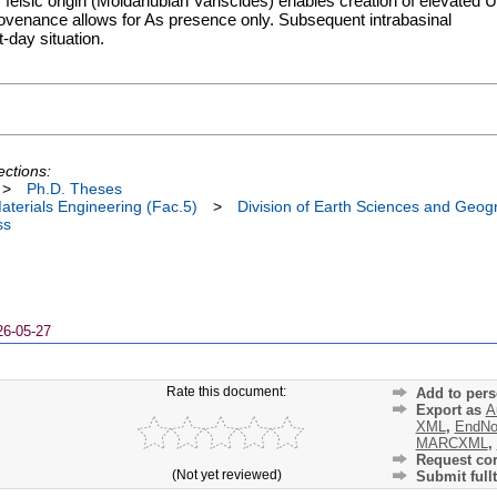
elsic origin (Moldanubian Variscides) enables creation of elevated U
venance allows for As presence only. Subsequent intrabasinal
t-day situation.
ections:
>
Ph.D. Theses
terials Engineering (Fac.5)
>
Division of Earth Sciences and Geog
ss
26-05-27
Rate this document:
Add to pers
Export as
A
XML
,
EndNo
MARCXML
,
Request cor
(Not yet reviewed)
Submit fullt