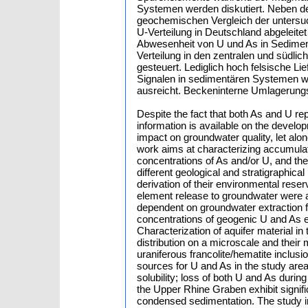
Systemen werden diskutiert. Neben de
geochemischen Vergleich der untersu
U-Verteilung in Deutschland abgeleite
Abwesenheit von U und As in Sediment
Verteilung in den zentralen und südl
gesteuert. Lediglich hoch felsische L
Signalen in sedimentären Systemen w
ausreicht. Beckeninterne Umlagerungs
Despite the fact that both As and U rep
information is available on the develo
impact on groundwater quality, let alo
work aims at characterizing accumulati
concentrations of As and/or U, and thei
different geological and stratigraphica
derivation of their environmental reser
element release to groundwater were a
dependent on groundwater extraction f
concentrations of geogenic U and As e
Characterization of aquifer material i
distribution on a microscale and their
uraniferous francolite/hematite inclus
sources for U and As in the study area.
solubility; loss of both U and As dur
the Upper Rhine Graben exhibit signifi
condensed sedimentation. The study in