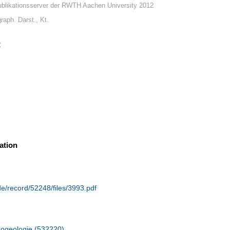
blikationsserver der RWTH Aachen University 2012
graph. Darst., Kt.
2
ation
de/record/52248/files/3993.pdf
rogeologie (532220)