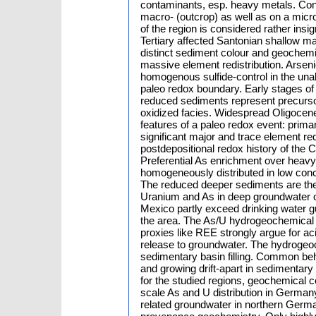
contaminants, esp. heavy metals. Condi
macro- (outcrop) as well as on a micro
of the region is considered rather insig
Tertiary affected Santonian shallow m
distinct sediment colour and geochem
massive element redistribution. Arseni
homogenous sulfide-control in the una
paleo redox boundary. Early stages of
reduced sediments represent precursor
oxidized facies. Widespread Oligoce
features of a paleo redox event: prima
significant major and trace element redi
postdepositional redox history of the
Preferential As enrichment over heavy
homogeneously distributed in low concen
The reduced deeper sediments are the 
Uranium and As in deep groundwater o
Mexico partly exceed drinking water g
the area. The As/U hydrogeochemical s
proxies like REE strongly argue for ac
release to groundwater. The hydrogeoch
sedimentary basin filling. Common beh
and growing drift-apart in sedimentar
for the studied regions, geochemical co
scale As and U distribution in German
related groundwater in northern Germany