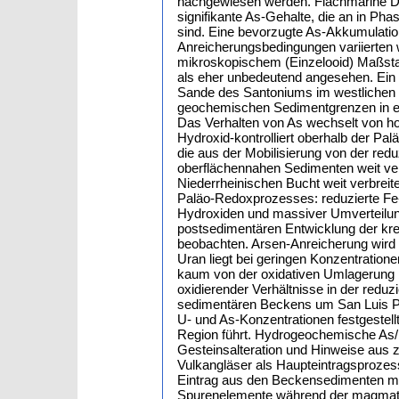
nachgewiesen werden. Flachmarine D
signifikante As-Gehalte, die an in Ph
sind. Eine bevorzugte As-Akkumulatio
Anreicherungsbedingungen variierten
mikroskopischem (Einzelooid) Maßsta
als eher unbedeutend angesehen. Ein f
Sande des Santoniums im westlichen M
geochemischen Sedimentgrenzen in ei
Das Verhalten von As wechselt von ho
Hydroxid-kontrolliert oberhalb der P
die aus der Mobilisierung von der redu
oberflächennahen Sedimenten weit verb
Niederrheinischen Bucht weit verbrei
Paläo-Redoxprozesses: reduzierte Fe
Hydroxiden und massiver Umverteilun
postsedimentären Entwicklung der kret
beobachten. Arsen-Anreicherung wird
Uran liegt bei geringen Konzentratione
kaum von der oxidativen Umlagerung b
oxidierender Verhältnisse in der redu
sedimentären Beckens um San Luis Po
U- und As-Konzentrationen festgestell
Region führt. Hydrogeochemische As/
Gesteinsalteration und Hinweise aus z
Vulkangläser als Haupteintragsprozes
Eintrag aus den Beckensedimenten mo
Spurenelemente während der magmatis