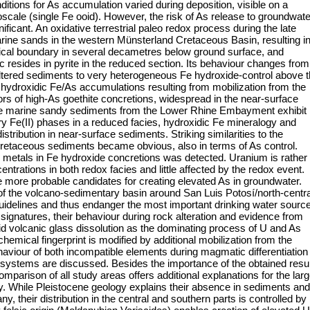
tions for As accumulation varied during deposition, visible on a
scale (single Fe ooid). However, the risk of As release to groundwate
nificant. An oxidative terrestrial paleo redox process during the late
arine sands in the western Münsterland Cretaceous Basin, resulting in
ical boundary in several decametres below ground surface, and
c resides in pyrite in the reduced section. Its behaviour changes from
ltered sediments to very heterogeneous Fe hydroxide-control above 
 hydroxidic Fe/As accumulations resulting from mobilization from the
s of high-As goethite concretions, widespread in the near-surface
ne marine sandy sediments from the Lower Rhine Embayment exhibit
ry Fe(II) phases in a reduced facies, hydroxidic Fe mineralogy and
stribution in near-surface sediments. Striking similarities to the
 Cretaceous sediments became obvious, also in terms of As control.
 metals in Fe hydroxide concretions was detected. Uranium is rather
trations in both redox facies and little affected by the redox event.
more probable candidates for creating elevated As in groundwater.
f the volcano-sedimentary basin around San Luis Potosí/north-centra
uidelines and thus endanger the most important drinking water source
ignatures, their behaviour during rock alteration and evidence from
id volcanic glass dissolution as the dominating process of U and As
emical fingerprint is modified by additional mobilization from the
aviour of both incompatible elements during magmatic differentiation
y systems are discussed. Besides the importance of the obtained resu
mparison of all study areas offers additional explanations for the larg
y. While Pleistocene geology explains their absence in sediments and
, their distribution in the central and southern parts is controlled by