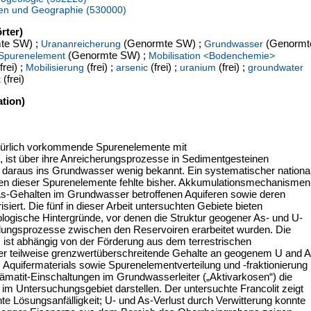
en und Geographie (530000)
rter)
te SW) ;
(Genormte SW) ;
(Genormt
Urananreicherung
Grundwasser
(Genormte SW) ;
Spurenelement
Mobilisation <Bodenchemie>
frei) ;
(frei) ;
(frei) ;
(frei) ;
Mobilisierung
arsenic
uranium
groundwater
(frei)
t
tion)
atürlich vorkommende Spurenelemente mit
, ist über ihre Anreicherungsprozesse in Sedimentgesteinen
daraus ins Grundwasser wenig bekannt. Ein systematischer nationa
 dieser Spurenelemente fehlte bisher. Akkumulationsmechanismen 
r As-Gehalten im Grundwasser betroffenen Aquiferen sowie deren
iert. Die fünf in dieser Arbeit untersuchten Gebiete bieten
logische Hintergründe, vor denen die Struktur geogener As- und U-
lungsprozesse zwischen den Reservoiren erarbeitet wurden. Die
 ist abhängig von der Förderung aus dem terrestrischen
r teilweise grenzwertüberschreitende Gehalte an geogenem U and 
Aquifermaterials sowie Spurenelementverteilung und -fraktionierung
ämatit-Einschaltungen im Grundwasserleiter („Aktivarkosen“) die
 im Untersuchungsgebiet darstellen. Der untersuchte Francolit zeigt
hte Lösungsanfälligkeit; U- und As-Verlust durch Verwitterung konnte