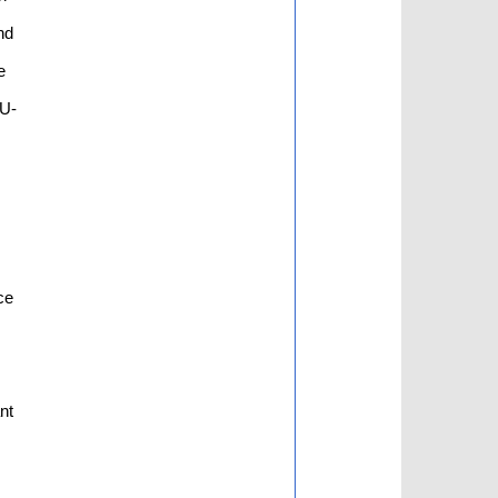
nd
e
 U-
ce
nt