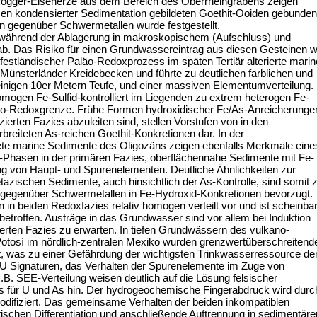
ogger-Eisenerze aus dem Bereich des Oberrheingrabens zeigen
asen kondensierter Sedimentation gebildeten Goethit-Ooiden gebunden
n gegenüber Schwermetallen wurde festgestellt.
 während der Ablagerung in makroskopischem (Aufschluss) und
b. Das Risiko für einen Grundwassereintrag aus diesen Gesteinen w
estländischer Paläo-Redoxprozess im späten Tertiär alterierte marin
ünsterländer Kreidebecken und führte zu deutlichen farblichen und
nigen 10er Metern Teufe, und einer massiven Elementumverteilung.
mogen Fe-Sulfid-kontrolliert im Liegenden zu extrem heterogen Fe-
aläo-Redoxgrenze. Frühe Formen hydroxidischer Fe/As-Anreicherunge
zierten Fazies abzuleiten sind, stellen Vorstufen von in den
reiteten As-reichen Goethit-Konkretionen dar. In der
tete marine Sedimente des Oligozäns zeigen ebenfalls Merkmale eine
-Phasen in der primären Fazies, oberflächennahe Sedimente mit Fe-
g von Haupt- und Spurenelementen. Deutliche Ähnlichkeiten zur
azischen Sedimente, auch hinsichtlich der As-Kontrolle, sind somit 
 gegenüber Schwermetallen in Fe-Hydroxid-Konkretionen bevorzugt.
n in beiden Redoxfazies relativ homogen verteilt vor und ist scheinba
etroffen. Austräge in das Grundwasser sind vor allem bei Induktion
zierten Fazies zu erwarten. In tiefen Grundwässern des vulkano-
tosí im nördlich-zentralen Mexiko wurden grenzwertüberschreitend
t, was zu einer Gefährdung der wichtigsten Trinkwasserressource de
U Signaturen, das Verhalten der Spurenelemente im Zuge von
.B. SEE-Verteilung weisen deutlich auf die Lösung felsischer
s für U und As hin. Der hydrogeochemische Fingerabdruck wird durc
difiziert. Das gemeinsame Verhalten der beiden inkompatiblen
chen Differentiation und anschließende Auftrennung in sedimentäre