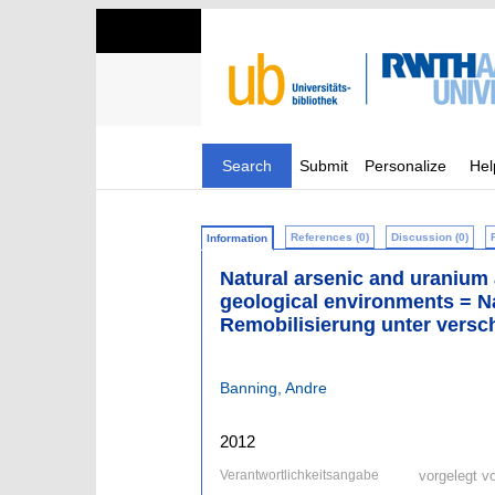
Search
Submit
Personalize
Hel
References (0)
Discussion (0)
Information
Natural arsenic and uranium 
geological environments = N
Remobilisierung unter vers
Banning, Andre
2012
Verantwortlichkeitsangabe
vorgelegt v