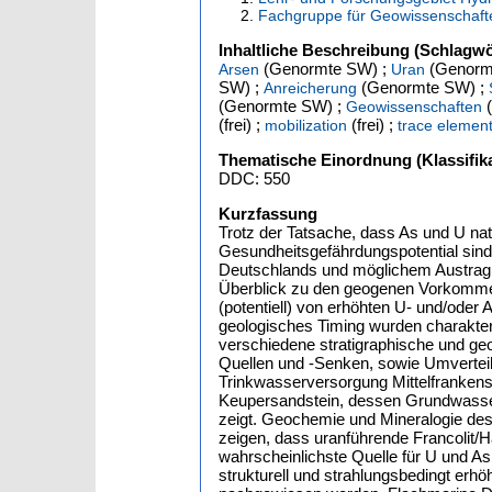
Fachgruppe für Geowissenschaft
Inhaltliche Beschreibung (Schlagwö
(Genormte SW) ;
(Genorm
Arsen
Uran
SW) ;
(Genormte SW) ;
Anreicherung
(Genormte SW) ;
(
Geowissenschaften
(frei) ;
(frei) ;
mobilization
trace elemen
Thematische Einordnung (Klassifika
DDC: 550
Kurzfassung
Trotz der Tatsache, dass As und U n
Gesundheitsgefährdungspotential sind
Deutschlands und möglichem Austrag 
Überblick zu den geogenen Vorkommen
(potentiell) von erhöhten U- und/ode
geologisches Timing wurden charakteris
verschiedene stratigraphische und geo
Quellen und -Senken, sowie Umvertei
Trinkwasserversorgung Mittelfrankens
Keupersandstein, dessen Grundwasse
zeigt. Geochemie und Mineralogie des 
zeigen, dass uranführende Francolit/H
wahrscheinlichste Quelle für U und As
strukturell und strahlungsbedingt erhö