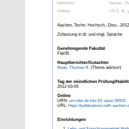
Impressum
Aachen : Pu
Umfang
175 S. Ill., 
Aachen, Techn. Hochsch., Diss., 201
Zsfassung in dt. und engl. Sprache
Genehmigende Fakultät
Fak05
Hauptberichter/Gutachter
(Thesis advisor)
Rüde, Thomas R.
Tag der mündlichen Prüfung/Habilit
2012-03-05
Online
URN:
urn:nbn:de:hbz:82-opus-39932
URL:
https://publications.rwth-aachen.
Einrichtungen
Lehr- und Forschungsgebiet Hyd