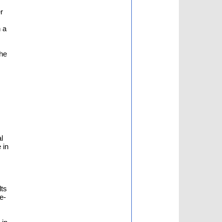
r
 a
the
l
 in
lts
e-