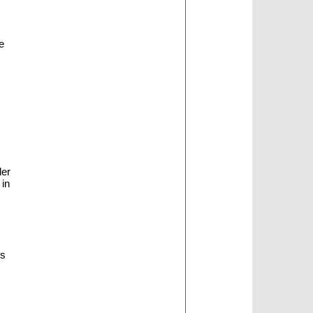
e
ler
in
As