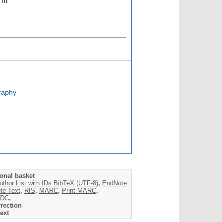
 in
raphy
onal basket
uthor List with IDs
BibTeX (UTF-8)
,
EndNote
te Text
,
RIS
,
MARC
,
Print MARC
,
DC
,
rection
ext