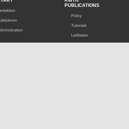
NTAKT
RWTH
PUBLICATIONS
edaktion
Policy
ublizieren
Tutorials
dministration
Leitfaden