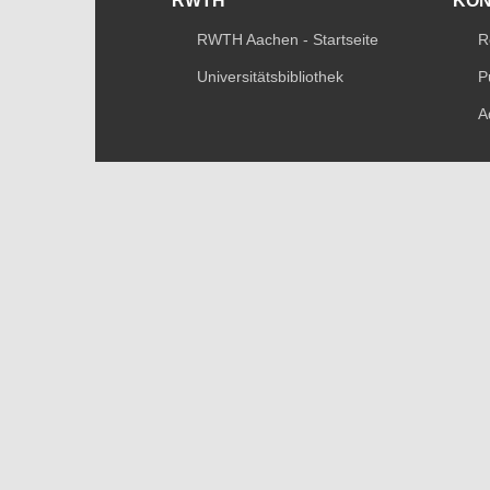
RWTH
KO
RWTH Aachen - Startseite
R
Universitätsbibliothek
P
A