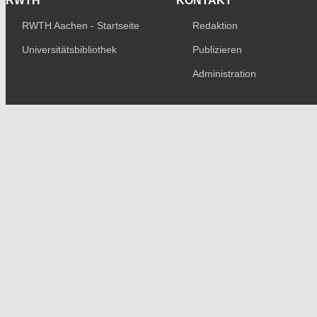
RWTH
KONTAKT
RWTH Aachen - Startseite
Redaktion
Universitätsbibliothek
Publizieren
Administration