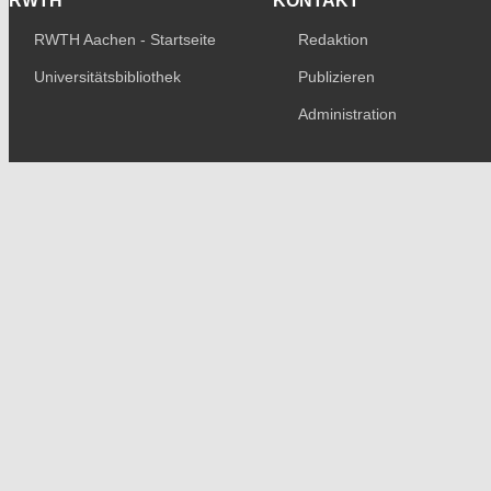
RWTH
KONTAKT
RWTH Aachen - Startseite
Redaktion
Universitätsbibliothek
Publizieren
Administration