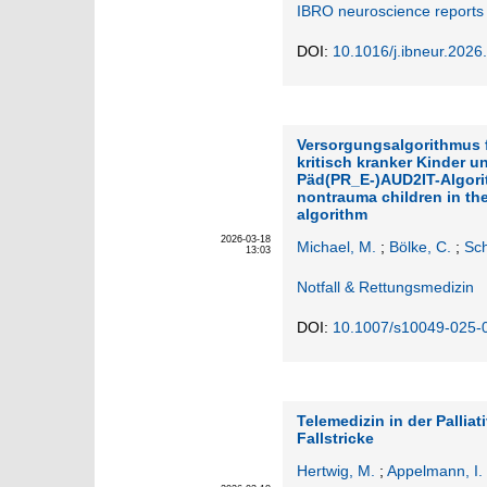
IBRO neuroscience reports
DOI:
10.1016/j.ibneur.2026
Versorgungsalgorithmus 
kritisch kranker Kinder 
Päd(PR_E‑)AUD2IT-Algorith
nontrauma children in t
algorithm
2026-03-18
Michael, M.
;
Bölke, C.
;
Sch
13:03
Notfall & Rettungsmedizin
DOI:
10.1007/s10049-025-
Telemedizin in der Palli
Fallstricke
Hertwig, M.
;
Appelmann, I.