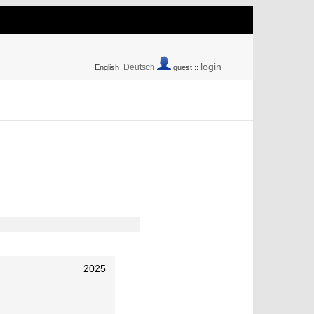
login
Deutsch
English
guest ::
2025