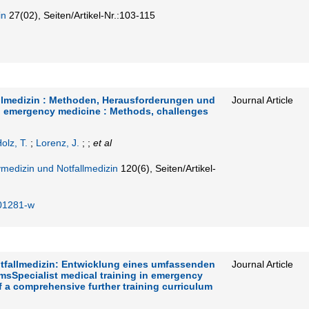
in
27
(02)
,
Seiten/Artikel-Nr.:103-115
allmedizin : Methoden, Herausforderungen und
Journal Article
 emergency medicine : Methods, challenges
olz, T.
;
Lorenz, J.
; ;
et al
ivmedizin und Notfallmedizin
120
(6)
,
Seiten/Artikel-
01281-w
tfallmedizin: Entwicklung eines umfassenden
Journal Article
msSpecialist medical training in emergency
 a comprehensive further training curriculum