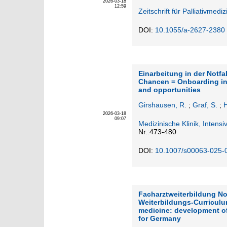
2026-03-18
12:59
Zeitschrift für Palliativmediz
DOI:
10.1055/a-2627-2380
Einarbeitung in der Notf
Chancen = Onboarding in
and opportunities
Girshausen, R.
;
Graf, S.
;
H
2026-03-18
09:07
Medizinische Klinik, Intens
Nr.:473-480
DOI:
10.1007/s00063-025-
Facharztweiterbildung No
Weiterbildungs-Curriculu
medicine: development of
for Germany