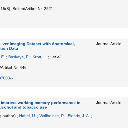
15
(8)
,
Seiten/Artikel-Nr.:2921
Liver Imaging Dataset with Anatomical,
Journal Article
tion Data
 E.
;
Baskaya, F.
;
Krott, L.
; ;
et al
/Artikel-Nr.:446
07003-x
t improve working memory performance in
Journal Article
 alcohol and tobacco use
 author)
;
Habel, U.
;
Wallheinke, P.
;
Blendy, J. A.
;