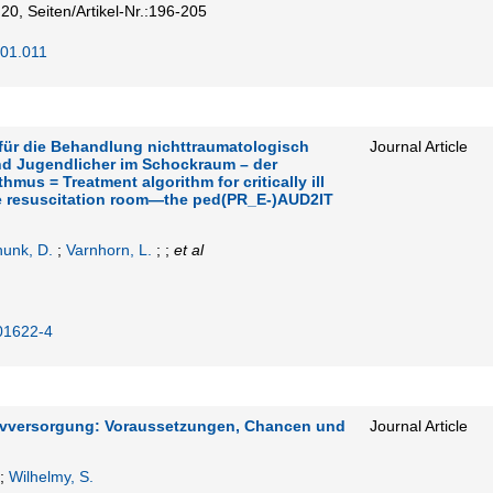
20,
Seiten/Artikel-Nr.:196-205
.01.011
für die Behandlung nichttraumatologisch
Journal Article
und Jugendlicher im Schockraum – der
mus = Treatment algorithm for critically ill
he resuscitation room—the ped(PR_E‑)AUD2IT
unk, D.
;
Varnhorn, L.
; ;
et al
01622-4
ativversorgung: Voraussetzungen, Chancen und
Journal Article
;
Wilhelmy, S.