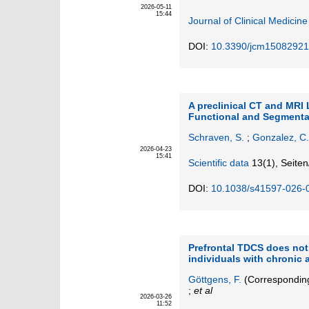
2026-05-11
15:44
Journal of Clinical Medicine
DOI:
10.3390/jcm15082921
A preclinical CT and MRI 
Functional and Segmenta
Schraven, S.
;
Gonzalez, C.
2026-04-23
15:41
Scientific data
13
(1)
,
Seiten
DOI:
10.1038/s41597-026-
Prefrontal TDCS does no
individuals with chronic
Göttgens, F.
(Corresponding
;
et al
2026-03-26
11:52