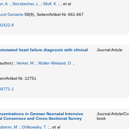
r, A.
;
Stürzbecher, L.
;
Wolf, K.
; ;
et al
 und Geriatrie
58
(8)
,
Seiten/Artikel-Nr.:661-667
02422-8
utomated heart failure diagnosis with clinical
Journal Article
author)
;
Verket, M.
;
Müller-Wieland, D.
;
ten/Artikel-Nr.:12751
48771-1
centrations in German Neonatal Intensive
Journal Article/Co
nal Consensus and Cross-Sectional Survey
book
oberer, M.
;
Orlikowsky, T.
; ;
et al