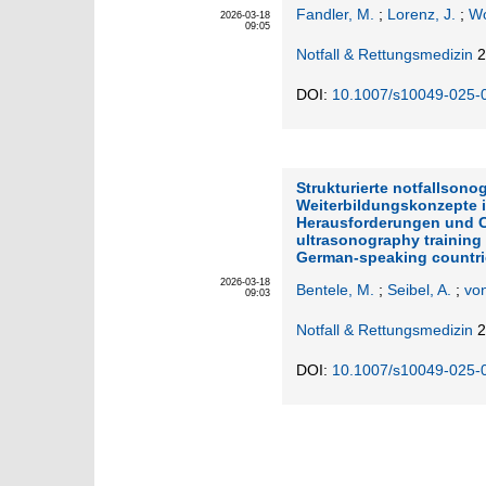
Fandler, M.
;
Lorenz, J.
;
Wo
2026-03-18
09:05
Notfall & Rettungsmedizin
2
DOI:
10.1007/s10049-025-
Strukturierte notfallsono
Weiterbildungskonzepte 
Herausforderungen und 
ultrasonography training
German-speaking countri
2026-03-18
Bentele, M.
;
Seibel, A.
;
vo
09:03
Notfall & Rettungsmedizin
2
DOI:
10.1007/s10049-025-