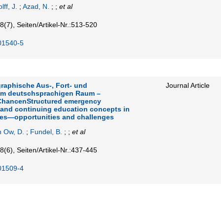
lff, J.
;
Azad, N.
; ;
et al
8
(7)
,
Seiten/Artikel-Nr.:513-520
01540-5
graphische Aus‑, Fort- und
Journal Article
im deutschsprachigen Raum –
ChancenStructured emergency
 and continuing education concepts in
es—opportunities and challenges
n Ow, D.
;
Fundel, B.
; ;
et al
8
(6)
,
Seiten/Artikel-Nr.:437-445
01509-4