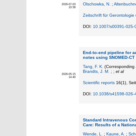
Olschowka, N.
;
Altenbuchne
2026-07-03
10:58
Zeitschrift für Gerontologie
DOI:
10.1007/s00391-025-
End-to-end pipeline for a
notes using SNOMED-CT
Tang, F. K.
(Corresponding 
Brandts, J. M.
; ;
et al
2026-05-15
14:40
Scientific reports
16
(1)
,
Sei
DOI:
10.1038/s41598-026-
Standard Intravenous Con
Care: Results of a Natio
Wende, L.
;
Kaune, A.
;
Sch