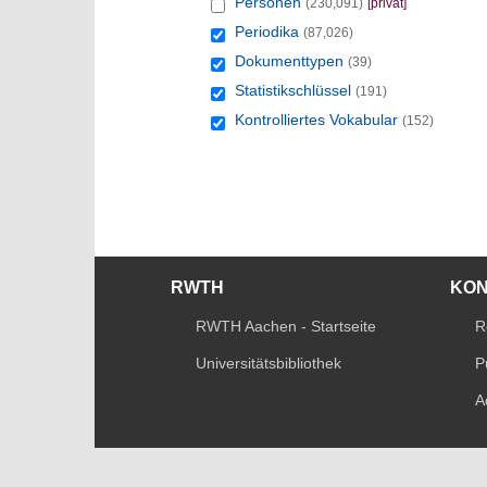
Personen
(230,091)
[privat]
Periodika
(87,026)
Dokumenttypen
(39)
Statistikschlüssel
(191)
Kontrolliertes Vokabular
(152)
RWTH
KO
RWTH Aachen - Startseite
R
Universitätsbibliothek
P
A