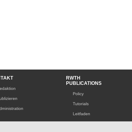
NTAKT
RWTH
PUBLICATIONS
edaktion
Policy
ublizieren
Tutorials
dministration
Leitfaden