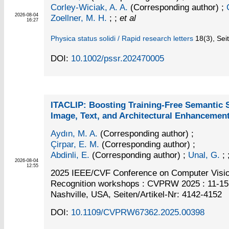
Corley-Wiciak, A. A.
(Corresponding author)
;
2026-08-04
Zoellner, M. H.
; ;
et al
16:27
Physica status solidi / Rapid research letters
18
(3)
,
Sei
DOI:
10.1002/pssr.202470005
ITACLIP: Boosting Training-Free Semantic 
Image, Text, and Architectural Enhancemen
Aydın, M. A.
(Corresponding author)
;
Çirpar, E. M.
(Corresponding author)
;
Abdinli, E.
(Corresponding author)
;
Unal, G.
; 
2026-08-04
12:55
2025 IEEE/CVF Conference on Computer Visio
Recognition workshops : CVPRW 2025 : 11-15
Nashville, USA, Seiten/Artikel-Nr: 4142-4152
DOI:
10.1109/CVPRW67362.2025.00398