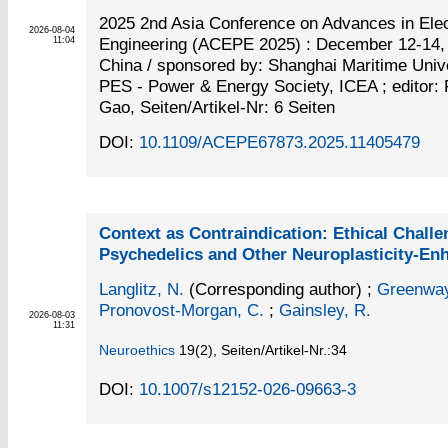
2025 2nd Asia Conference on Advances in Elec
2026-08-04
Engineering (ACEPE 2025) : December 12-14, 
11:04
China / sponsored by: Shanghai Maritime Univ
PES - Power & Energy Society, ICEA ; editor:
Gao, Seiten/Artikel-Nr: 6 Seiten
DOI:
10.1109/ACEPE67873.2025.11405479
Context as Contraindication: Ethical Challe
Psychedelics and Other Neuroplasticity-En
Langlitz, N.
(Corresponding author)
;
Greenway
Pronovost-Morgan, C.
;
Gainsley, R.
2026-08-03
11:31
Neuroethics
19
(2)
,
Seiten/Artikel-Nr.:34
DOI:
10.1007/s12152-026-09663-3