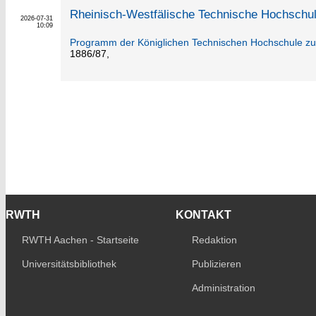
Rheinisch-Westfälische Technische Hochschu
2026-07-31
10:09
Programm der Königlichen Technischen Hochschule z
1886/87,
RWTH
KONTAKT
RWTH Aachen - Startseite
Redaktion
Universitätsbibliothek
Publizieren
Administration