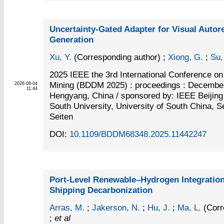
Uncertainty-Gated Adapter for Visual Autor
Generation
Xu, Y.
(Corresponding author)
;
Xiong, G.
;
Su,
2025 IEEE the 3rd International Conference on
Mining (BDDM 2025) : proceedings : December
2026-08-04
11:44
Hengyang, China / sponsored by: IEEE Beijing 
South University, University of South China, Se
Seiten
DOI:
10.1109/BDDM68348.2025.11442247
Port-Level Renewable–Hydrogen Integration
Shipping Decarbonization
Arras, M.
;
Jakerson, N.
;
Hu, J.
;
Ma, L.
(Corr
;
et al