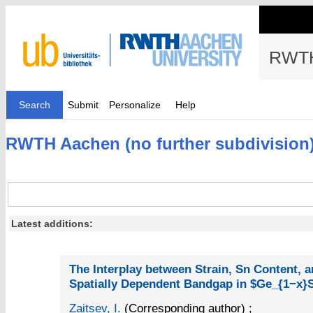
RWTH
Search
Submit
Personalize
Help
RWTH Aachen (no further subdivision
Latest additions:
The Interplay between Strain, Sn Content, 
Spatially Dependent Bandgap in $Ge_{1−x}
Zaitsev, I.
(Corresponding author)
;